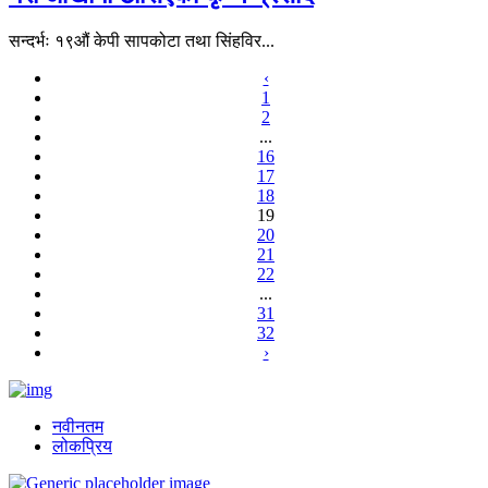
सन्दर्भः १९औं केपी सापकोटा तथा सिंहविर...
‹
1
2
...
16
17
18
19
20
21
22
...
31
32
›
नवीनतम
लोकप्रिय