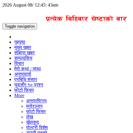
2026 August 08/ 12:45: 43am
Toggle navigation
गृहपृष्ठ
मुख्य खबर
संक्षिप्त खबर
सम्पादकिय
विचार
मेरो कथा / व्यथा
अन्तरवार्ता
प्रबिधि संसार
युवासँग १० प्रश्न
फोटो फिचर
More
अन्तराष्ट्रिय
मनोरञ्जन
फोटो फिचर
लेख
खेलकुद
पोल्ट्री विशेष
डायरी मनको