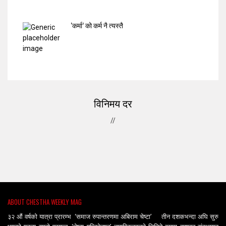
‘कर्मा’ को कर्म नै त्यस्तै
विनिमय दर
//
ABOUT CHESTHA WEEKLY MAG
३२ औं वर्षको यात्रा प्रारम्भ ‘समाज रुपान्तरणमा अबिराम चेष्टा’ तीन दशकभन्दा अघि सुरु