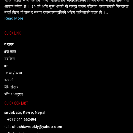
भएको एउटा सानो प्रयत्न, ‘चेष्टा पब्लिकेशन’ नागरिकहरुको चिनिने रुपमा सशक्त संस्थागत
आवाज बनेको छ । ३२ वर्ष अघि सुरू भएको यो यात्रा केवल पत्रिका प्रकाशनको निरन्तरता
मात्रै होइन, यो सत्य र समाज रुपान्तरणप्रतिको अडिग प्रतिज्ञाको यात्रा हो ।...
Read More
QUICK LINK
मुख्य खबर
संक्षिप्त खबर
सम्पादकिय
विचार
मेरो कथा / व्यथा
अन्तरवार्ता
प्रबिधि संसार
युवासँग १० प्रश्न
QUICK CONTACT
Chardobato, Kavre, Nepal
Tel: +977 011 662494
Email : cheshtaweekly@yahoo.com