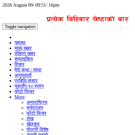
2026 August 09/ 09:51: 16pm
Toggle navigation
गृहपृष्ठ
मुख्य खबर
संक्षिप्त खबर
सम्पादकिय
विचार
मेरो कथा / व्यथा
अन्तरवार्ता
प्रबिधि संसार
युवासँग १० प्रश्न
फोटो फिचर
More
अन्तराष्ट्रिय
मनोरञ्जन
फोटो फिचर
लेख
खेलकुद
पोल्ट्री विशेष
डायरी मनको