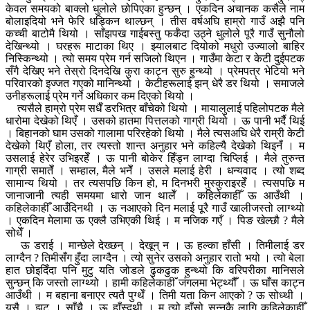
केवल समयको बाक्लो धुलोले छोपिएका हुन्छन् । एकदिन अचानक कसैले नाम
बोलाइदियो भने फेरि धड्किन थाल्छन् । तीस वर्षअघि हाम्रो गाउँ अझै पनि
कच्ची बाटोमै थियो । साँझपख गाईबस्तु फर्कँदा उठ्ने धुलोले पूरै गाउँ सुनौलो
देखिन्थ्यो । घरहरू माटाका थिए । झ्यालबाट दियोको मधुरो उज्यालो बाहिर
निस्किन्थ्यो । त्यो समय प्रेम गर्न सजिलो थिएन । गाउँमा केटा र केटी दुईपटक
सँगै देखिए भने तेस्रो दिनदेखि कुरा काट्न सुरु हुन्थ्यो । प्रेमपत्र भेटियो भने
परिवारको इज्जत गएको मानिन्थ्यो । केटीहरूलाई झन् धेरै डर थियो । समाजले
उनीहरूलाई प्रेम गर्ने अधिकार कम दिएको थियो ।
त्यसैले हाम्रो प्रेम सधैँ डरभित्र बाँचेको थियो । मायालुलाई पहिलोपटक मैले
धारोमा देखेको थिएँ । उसको हातमा पित्तलको गाग्री थियो । ऊ पानी भर्दै थिई
। बिहानको घाम उसको गालामा परिरहेको थियो । मैले त्यसअघि धेरै राम्री केटी
देखेको थिएँ होला, तर त्यस्तो शान्त अनुहार भने कहिल्यै देखेको थिइनँ । म
उसलाई हेरेर उभिइरहेँ । ऊ पानी बोकेर हिँड्न लाग्दा चिप्लिई । मैले तुरुन्त
गाग्री समातेँ । सम्हाल, मैले भनेँ । उसले मलाई हेरी । धन्यवाद । त्यो शब्द
सामान्य थियो । तर त्यसपछि किन हो, म दिनभरी मुस्कुराइरहेँ । त्यसपछि म
जानाजानी त्यही समयमा धारो जान थालेँ । कहिलेकाहीँ ऊ आउँथी ।
कहिलेकाहीँ आउँदिनथी । ऊ नआएको दिन मलाई पूरै गाउँ खालीजस्तो लाग्थ्यो
। एकदिन मेलामा ऊ एक्लै उभिएकी थिई । म नजिक गएँ । पिङ खेल्छौ ? मैले
सोधेँ ।
ऊ डराई । मान्छेले देख्छन् । देखून् न । ऊ हल्का हाँसी । तिमीलाई डर
लाग्दैन ? तिमीसँग हुँदा लाग्दैन । त्यो सुनेर उसको अनुहार रातो भयो । त्यो बेला
हात छोइदिँदा पनि मुटु यति जोडले ढुकढुक हुन्थ्यो कि वरिपरीका मानिसले
सुन्छन् कि जस्तो लाग्थ्यो । हामी कहिलेकाहीँ जंगलमा भेट्थ्यौँ । ऊ घाँस काट्न
आउँथी । म बहाना बनाएर त्यतै पुग्थेँ । तिमी यता किन आएको ? ऊ सोध्थी ।
यसै । झूट । साँचै । ऊ हाँस्दथी । म त्यो हाँसो सुन्नकै लागि कहिलेकाहीँ