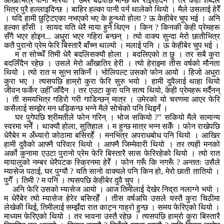
आँखाभित्र पानी भरियो । उमेर बढेपछि मान्छे धेरै रोइरहँदैन । तर केही शब्दले
भित्र पुरै हल्लाइदिन्छ । बाहिर हल्का पानी पर्न थालेको थियो । मैले उसलाई हेरेँ
। यदि हामी छुट्टिएका नभएको भए के हुन्थ्यो होला ? ऊ केहीबेर चुप भई । अनि
हल्का हाँसी । सायद यति धेरै माया हुने थिएन । किन ? किनकी केही प्रेमहरू
सँगै भएर होइन... अधुरा भएर गहिरा बन्छन् । त्यो वाक्य सुन्दा मेरो छातीभित्र
कतै पुरानो प्रेम फेरि बिस्तारै बाँच्न थाल्यो । मलाई पनि । ऊ केहीबेर चुप भई ।
म त सोच्थेँ तिमी धेरै बदलिसक्यौ होला । बदलिएको त छु । तर सबै कुरा
बदलिँदैन रहेछ । उसले मेरो आँखातिर हेरी । त्यो हेराइमा तीस वर्षको मौनता
थियो । त्यो रात म सुत्न सकिनँ । भोलिपल्ट उसको फोन आयो । हिजो अधुरा
कुरा भए । त्यसपछि हाम्रो कुरा फेरि सुरु भयो । हामी दुवैलाई थाहा थियो
जीवन फर्केर उहीँ जाँदैन । तर एउटा कुरा पनि सत्य थियो, केही प्रेमहरू मर्दैनन्
। ती समयभित्र गहिरो गरी गाडिन्छन् मात्र । उमेरको यो चरणमा आएर फेरि
कसैलाई सम्झेर मन धड्किन्छ भन्ने मैले सोचेको पनि थिइनँ ।
घर पुगेपछि श्रीमतीले फोन गरिन् । भोज सकियो ?” सकियो मैले सामान्य
स्वरमा भनेँ । थाक्यौ होला, सुतिहाल । म हुन्छ मात्र भन्न सकेँ । फोन राखेपछि
धेरैबेर म अँध्यारो कोठामा बसिरहेँ । मनभित्र अपराधबोध पनि थियो । आखिर
हामी दुवैको आफ्नै परिवार थियो । आफ्नै जिम्मेवारी थियो । तर त्यही मनको
अर्को कुनामा एउटा पुरानो प्रेम फेरि बिस्तारै सास फेरिरहेको थियो । त्यो रात
मायालुको नम्बर धेरैपटक स्क्रिनमा हेरेँ । फोन गरूँ कि नगरूँ ? अन्ततः उसैले
म्यासेज पठाई, घर पुग्यौ ? यति सानो वाक्यले पनि किन हो, मेरो छाती तातियो ।
पुगेँ । तिमी ? म पनि । त्यसपछि केहीबेर दुवै चुप ।
अनि फेरि उसको म्यासेज आयो । आज तिमीलाई देखेर निद्रा नलाग्ने भयो ।
म धेरैबेर त्यो म्यासेज हेरेर बसिरहेँ । तीस वर्षअघि उसले यस्तै कुरा चिठीमा
लेखेकी थिई, तिमीलाई सम्झँदा रात काट्न गाह्रो हुन्छ । समय फेरिएको थियो ।
माध्यम फेरिएको थियो । तर भावना उस्तै रहेछ । त्यसपछि हाम्रो कुरा बिस्तारै