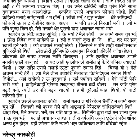
नियमित हुन थाल्यो । बिहान उठ्यौ ? दिउँसो खाना खायौ ? राति निद्रा लागेन
अझै ? यी सामान्य शब्दहरू थिए । तर उमेर ढल्किँदै जाँदा प्रेम यिनै साना
कुराहरूमा बस्न थाल्दोरहेछ । एकदिन उसले अचानक फोनमा सोधी, तिमी
कहिल्यै मलाई सम्झिन्थ्यौ ? म हाँसेँ । साँचो भनूँ ? झूट नबोल । धेरै सम्झिन्थेँ ।
फोनको उताबाट केहीबेर आवाज आएन । म पनि उसले बिस्तारै भनी । त्यो म
पनि सुन्दा किन हो, मेरो मनको धेरै पुरानो घाउ अचानक न्यानो भयो ।
एकदिन ऊ निकै उदास सुनिई । के भयो ? मैले सोधेँ । ऊ लामो समय चुप भई
। छोरा विदेश जान लागेको छ । त्यो त राम्रो कुरा हो नि । हो... तर घर झन्
खाली हुने भयो । त्यो वाक्यले मलाई छोयो । किनभने म पनि त्यही खालीपनबाट
गुज्रिरहेको थिएँ । छोराछोरी हुर्किएपछि आमाबुबा बिस्तारै एक्लिँदै जाँदारहेछन् ।
जीवनको धेरै समय अरूका लागि बिताइन्छ । अनि एकदिन अचानक आफ्नै
मनसँग एक्लै बस्नुपर्छ । सायद त्यही एक्लोपनले हामीलाई फेरि नजिक ल्याएको
थियो । एक साँझ उसले मलाई एउटा पुरानो रुमाल दिई । चिन्यौ यो ? मैले
अचम्म मान्दै हेरेँ । त्यो मैले तीस वर्षअघि मेलाबाट किनिदिएको रुमाल थियो ।
तिमीले... अझै राखेकी ? ऊ मुस्कुराई । सबै फ्याँक्न सकिनँ । मेरो घाँटी फेरि
भारी भयो । कहिलेकाहीँ प्रेममा शब्दभन्दा मौनता बढी बोल्छ । तर जति प्रेम
बढ्दै गयो, त्यति डर पनि बढ्न थाल्यो । हामी दुवैलाई थाहा थियो, यो बाटो
सजिलो छैन ।
एकदिन उसले अचानक सोधी । हामी गलत त गरिरहेका छैनौँ ? म लामो समय
चुप रहेँ । किनकी त्यो प्रश्न मैले पनि आफूलाई धेरैपटक सोधिसकेको थिएँ ।
थाहा छैन, मैले अन्ततः भनेँ, तर यति थाहा छ... तिमीसँग कुरा गर्दा मन शान्त हुन्छ
। ऊ चुप भई । मलाई अचानक लाग्छ । तीस वर्षअघि अधुरो छुटेको प्रेम शायद
अन्त्य हुन होइन, यही उमेरमा फेरि न्यानो भएर फर्किनका लागि बाँचेको रहेछ ।
नरेन्द्र नगरकोटी