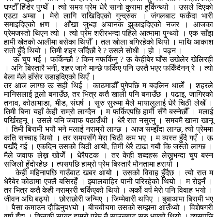
घण्टौँ हिँडेर पुग्थेँ । त्यो समय प्रेम धेरै सानो कुरामा हुर्किन्थ्यो । उसले दिएको
एउटा अम्बा । मेरो लागि राखिदिएको गुन्द्रुक । जंगलबाट फर्कँदा भारी
समाइदिएको क्षण । आँखा जुध्दा अचानक झुकाइदिएको नजर । आजका
प्रेमजस्तो थिएन त्यो । त्यो प्रेम शरीरभन्दा पहिले आत्मामा पुग्थ्यो । एक साँझ
हामी खेतको आलीमा बसेका थियौँ । तल खोला बगिरहेको थियो । माथि आकाश
रातो हुँदै थियो । तिमी शहर जाँदैछौ रे ? उसले सोधी । हो । पढ्न ।
ऊ चुप भई । फर्किन्छौ ? किन नफर्किनु ? ऊ केहीबेर घाँस उखेलेर खेलिरही
। अनि बिस्तारै भनी, शहर जाने मान्छे फर्किए पनि उस्तै भएर फर्किँदैनन् रे । त्यो
बेला मैले हाँसेर उडाइदिएको थिएँ ।
तर आज लाग्छ ऊ सही थिई । काठमाडौँ पुगेपछि म बदलिन थालेँ । शहरले
मानिसलाई ठूलो बनाउँछ, तर भित्र कतै खाली पनि बनाउँछ । पढाइ, जागिरको
तनाव, कोठाभाडा, भीड, संघर्ष । सुरु सुरुमा मैले मायालुलाई धेरै चिठी लेखेँ ।
तिमी बिना यहाँ केही राम्रो लाग्दैन । म फर्किएपछि हामी सँगै बस्नेछौँ । मलाई
पर्खिरहनू । उसले पनि जवाफ पठाउँथी । धेरै रात नसुत्नु । समयमै खाना खानू
। तिमी बिरामी भयौ भने मलाई नराम्रो लाग्छ । आज सम्झँदा लाग्छ, त्यो प्रेममा
कति सच्चाइ थियो । तर समयसँगै मेरा चिठी कम भए । म व्यस्त हुँदै गएँ । ऊ
पर्खँदै गई । एकदिन उसको चिठी आयो, तिमी धेरै टाढा गयौ कि जस्तो लाग्छ ।
मैले जवाफ लेख्न खोजेँ । धेरैपटक । तर केही शब्दहरू लेख्नुभन्दा चुप बस्न
सजिलो हुँदोरहेछ । त्यसपछि हाम्रो प्रेम बिस्तारै मौनतामा हरायो ।
केही महिनापछि गाउँबाट खबर आयो । उसको विवाह हुँदैछ । त्यो रात म
धेरैबेर कोठामा एक्लै बसिरहेँ । झ्यालबाहिर पानी परिरहेको थियो । म रोइनँ ।
तर भित्र कतै केही नराम्ररी चर्किएको थियो । अर्को वर्ष मेरो पनि विवाह भयो ।
जीवन अघि बढ्यो । छोराछोरी जन्मिए । जिम्मेवारी थपिए । बुबाआमा बिरामी भए
। पैसा कमाउन दौडिनुप¥यो । बीचबीचमा उसको सम्झना आउँथ्यो । विशेषगरी
वर्षा हुँदा । किनकी सायद हाम्रो प्रेम नै साउनबाट सुरु भएको थियो । त्यसपछि