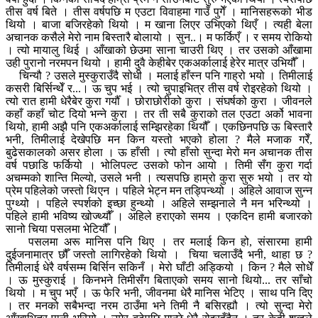
तीस वर्ष बिते । तीस वर्षपछि म एउटा विवाहमा गाउँ पुगेँ । मानिसहरूको भीड
थियो । बाजा बजिरहेको थियो । म खाना लिएर उभिएको थिएँ । त्यही बेला
अचानक कसैले मेरो नाम बिस्तारै बोलायो । सुन..। म फर्किएँ । र समय रोकियो
। त्यो मायालु थिई । आँखाको छेउमा साना चाउरी थिए । तर उसको आँखामा
उही पुरानो नरमपन थियो । हामी दुवै केहीबेर एकअर्कालाई हेरेर मात्र उभियौँ ।
चिन्यौ ? उसले मुस्कुराउँदै सोधी । मलाई हाँस्न पनि गाह्रो भयो । तिमीलाई
कसरी बिर्सिन्थेँ र...। ऊ चुप भई । त्यो चुपाइभित्र तीस वर्ष रोइरहेको थियो ।
त्यो रात हामी धेरैबेर कुरा गर्यौँ । छोराछोरीको कुरा । संघर्षको कुरा । जीवनले
कहाँ कहाँ चोट दियो भन्ने कुरा । तर ती सबै कुराको तल एउटा अर्को भावना
थियो, हामी अझै पनि एकअर्कालाई सम्झिरहेका थियौँ । एकछिनपछि ऊ बिस्तारै
भनी, तिमीलाई देखेपछि मन किन यस्तो भएको होला ? मैले मजाक गरेँ,
बुढेसकालको असर होला । ऊ हाँसी । त्यो हाँसो सुन्दा मेरो मन अचानक तीस
वर्ष पछाडि फर्कियो । भोलिपल्ट उसको फोन आयो । तिमी सँग कुरा गर्दा
अचम्मको शान्ति मिल्यो, उसले भनी । त्यसपछि हाम्रो कुरा सुरु भयो । तर यो
प्रेम पहिलेको जस्तो थिएन । पहिले भेट्न मन तड्पिन्थ्यो । अहिले आवाज सुन्न
पुग्थ्यो । पहिले स्पर्शको इच्छा हुन्थ्यो । अहिले सम्झनाले नै मन भरिन्थ्यो ।
पहिले हामी भविष्य खोज्थ्यौँ । अहिले हराएको समय । एकदिन हामी बजारको
सानो चिया पसलमा भेटियौँ ।
पसलमा अरू मानिस पनि थिए । तर मलाई किन हो, संसारमा हामी
दुईजनामात्र छौँ जस्तो लागिरहेको थियो । चिया चलाउँदै भनी, थाहा छ ?
तिमीलाई धेरै वर्षसम्म बिर्सिन सकिनँ । मेरो घाँटी अड्कियो । किन ? मैले सोधेँ
। ऊ मुस्कुराई । किनभने तिमीसँग बिताएको समय सानो थियो... तर साँचो
थियो । म चुप भएँ । ऊ फेरि भनी, जीवनमा धेरै मानिस भेटिए । साथ पनि दिए
। तर मनको सबैभन्दा नरम ठाउँमा भने तिमी नै बसिरह्यौ । त्यो सुन्दा मेरो