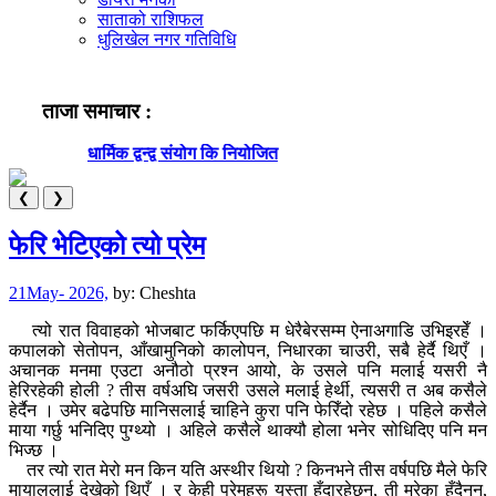
साताको राशिफल
धुलिखेल नगर गतिविधि
ताजा समाचार :
धार्मिक द्वन्द्व संयोग कि नियोजित
बनेप
❮
❯
फेरि भेटिएको त्यो प्रेम
21May- 2026,
by:
Cheshta
त्यो रात विवाहको भोजबाट फर्किएपछि म धेरैबेरसम्म ऐनाअगाडि उभिइरहेँ ।
कपालको सेतोपन, आँखामुनिको कालोपन, निधारका चाउरी, सबै हेर्दै थिएँ ।
अचानक मनमा एउटा अनौठो प्रश्न आयो, के उसले पनि मलाई यसरी नै
हेरिरहेकी होली ? तीस वर्षअघि जसरी उसले मलाई हेर्थी, त्यसरी त अब कसैले
हेर्दैन । उमेर बढेपछि मानिसलाई चाहिने कुरा पनि फेरिँदो रहेछ । पहिले कसैले
माया गर्छु भनिदिए पुग्थ्यो । अहिले कसैले थाक्यौ होला भनेर सोधिदिए पनि मन
भिज्छ ।
तर त्यो रात मेरो मन किन यति अस्थीर थियो ? किनभने तीस वर्षपछि मैले फेरि
मायालुलाई देखेको थिएँ । र केही प्रेमहरू यस्ता हुँदारहेछन्, ती मरेका हुँदैनन्,