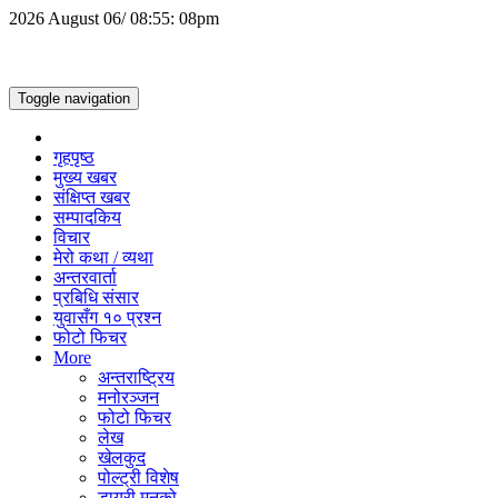
2026 August 06/ 08:55: 08pm
Toggle navigation
गृहपृष्ठ
मुख्य खबर
संक्षिप्त खबर
सम्पादकिय
विचार
मेरो कथा / व्यथा
अन्तरवार्ता
प्रबिधि संसार
युवासँग १० प्रश्न
फोटो फिचर
More
अन्तराष्ट्रिय
मनोरञ्जन
फोटो फिचर
लेख
खेलकुद
पोल्ट्री विशेष
डायरी मनको