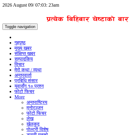
2026 August 09/ 07:03: 23am
Toggle navigation
गृहपृष्ठ
मुख्य खबर
संक्षिप्त खबर
सम्पादकिय
विचार
मेरो कथा / व्यथा
अन्तरवार्ता
प्रबिधि संसार
युवासँग १० प्रश्न
फोटो फिचर
More
अन्तराष्ट्रिय
मनोरञ्जन
फोटो फिचर
लेख
खेलकुद
पोल्ट्री विशेष
डायरी मनको