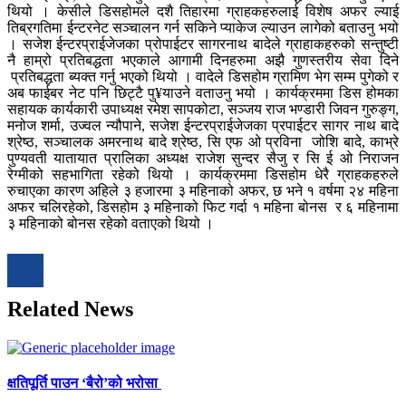
थियो । केसीले डिसहोमले दशै तिहारमा ग्राहकहरुलाई विशेष अफर ल्याई
तिब्रगतिमा ईन्टरनेट सञ्चालन गर्न सकिने प्याकेज ल्याउन लागेको बताउनु भयो
। सजेश ईन्टरप्राईजेजका प्रोपाईटर सागरनाथ बादेले ग्राहाकहरुको सन्तुष्टी
नै हाम्रो प्रतिबद्धता भएकाले आगामी दिनहरुमा अझै गुणस्तरीय सेवा दिने
प्रतिबद्धता ब्यक्त गर्नु भएको थियो । वादेले डिसहोम ग्रामिण भेग सम्म पुगेको र
अब फाईबर नेट पनि छिट्टै पु¥याउने वताउनु भयो । कार्यक्रममा डिस होमका
सहायक कार्यकारी उपाध्यक्ष रमेश सापकोटा, सञ्जय राज भण्डारी जिवन गुरुङ्ग,
मनोज शर्मा, उज्वल न्यौपाने, सजेश ईन्टरप्राईजेजका प्रपाईटर सागर नाथ बादे
श्रेष्ठ, सञ्चालक अमरनाथ बादे श्रेष्ठ, सि एफ ओ प्रविना जोशि बादे, काभ्रे
पुण्यवती यातायात प्रालिका अध्यक्ष राजेश सुन्दर सैजु र सि ई ओ निराजन
रेग्मीको सहभागिता रहेको थियो । कार्यक्रममा डिसहोम धेरै ग्राहकहरुले
रुचाएका कारण अहिले ३ हजारमा ३ महिनाको अफर, छ भने १ वर्षमा २४ महिना
अफर चलिरहेको, डिसहोम ३ महिनाको फिट गर्दा १ महिना बोनस र ६ महिनामा
३ महिनाको बोनस रहेको वताएको थियो ।
Related News
क्षतिपूर्ति पाउन ‘बैरो’को भरोसा