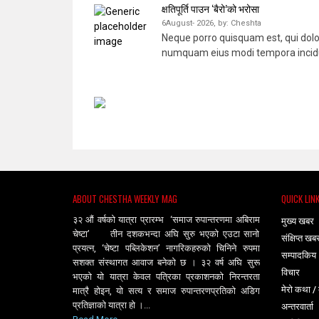
क्षतिपूर्ति पाउन ‘बैरो’को भरोसा
6August- 2026,
by:
Cheshta
Neque porro quisquam est, qui dolor
numquam eius modi tempora incidu
ABOUT CHESTHA WEEKLY MAG
QUICK LIN
३२ औं वर्षको यात्रा प्रारम्भ ‘समाज रुपान्तरणमा अबिराम
मुख्य खबर
चेष्टा’ तीन दशकभन्दा अघि सुरु भएको एउटा सानो
संक्षिप्त खब
प्रयत्न, ‘चेष्टा पब्लिकेशन’ नागरिकहरुको चिनिने रुपमा
सम्पादकिय
सशक्त संस्थागत आवाज बनेको छ । ३२ वर्ष अघि सुरू
विचार
भएको यो यात्रा केवल पत्रिका प्रकाशनको निरन्तरता
मेरो कथा / 
मात्रै होइन, यो सत्य र समाज रुपान्तरणप्रतिको अडिग
प्रतिज्ञाको यात्रा हो ।...
अन्तरवार्ता