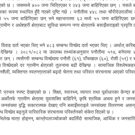
 भएको छ । जसमध्ये ४०० जना भित्रिएका र २४३ जना बाहिरिएका छन् । यसले ब
्द्रका रूपमा स्थापित हुँदै गएको पुष्टि गर्छ । पनौतीमा ४४८ तथा चौरीदेउरालीमा
ये ५५ जना बाहिरिएका छन् भने महाभारतमा ६२ मध्ये ५५ जना बाहिरिएका छ
ीण र अर्धशहरी क्षेत्रबाट सुविधा सम्पन्न नगर क्षेत्रतर्फ बसाइँसराइको प्रवृत्ति 
ह दर्ता भएका थिए भने ४८३ सम्बन्ध विच्छेद दर्ता भएका थिए । अर्थात् करि
एको देखिन्छ । २०८१/०८२ मा उपलब्ध तथ्यांकअनुसार पनौतीमा ५१४, बनेपामा 
 छन् । त्यसैगरी सम्बन्ध विच्छेदमा पनौती (६१), पाँचखाल (६०), रोशी (५९) र ब
ध विच्छेदको दर ग्रामीण क्षेत्रको तुलनामा बढी देखिन्छ । सामाजिक विश्लेषकह
नशैली, व्यक्तिगत स्वतन्त्रताको बढ्दो चेतना तथा परिवार संरचनामा आएको परिवर्
व स्पष्ट देखाएको छ । शिक्षा, स्वास्थ्य, व्यापार तथा पूर्वाधारका केन्द्र ब
कोतर्फ ग्रामीण क्षेत्रमा युवाशक्ति बाहिरिने, कृषि श्रमिक अभाव हुने र जनसं
ाले जनसंख्या वृद्धि सकारात्मक देखाए पनि बसाइँसराइले जनसंख्या वितरणमा असन्
न्ध विच्छेद बढ्नुले पारिवारिक संरचनामा परिवर्तनको संकेत दिएको छ ।
लेख मात्र होइनन्, काभ्रेपलाञ्चोकको बदलिँदो सामाजिक, आर्थिक र जनसांख