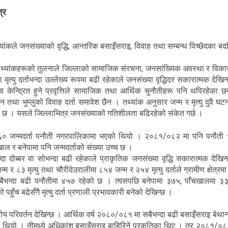
्र
ंकले जनसंख्याको वृद्धि, आन्तरिक बसाइँसराइ, विवाह तथा सम्बन्ध विच्छेदका बदल
ांकहरूको तुलनाले जिल्लाको सामाजिक संरचना, जनसांख्यिक अवस्था र विक
ृत्यु दर्ताभन्दा उल्लेख्य रूपमा बढी रहेकाले जनसंख्या वृद्धिदर सकारात्मक देखि
त्व केन्द्रित हुने प्रवृत्तिले सामाजिक तथा आर्थिक चुनौतीहरू पनि थपिरहेका छ
था भुम्लुको विवाह दर्ता समावेश छैन । तथ्यांक अनुसार जन्म र मृत्यु दुवै घट
को छ । यसले जिल्लाभित्र जनसंख्याको गतिशीलता बढिरहेको संकेत गर्छ ।
६० जन्मदर्ता पनौती नगरपालिकामा भएको थियो । २०८१/०८२ मा पनि पनौती
चखाल र बनेपामा पनि जन्मदर्ताको संख्या उच्च छ ।
दा दोब्बर वा सोभन्दा बढी रहेकाले प्राकृतिक जनसंख्या वृद्धि सकारात्मक देखिन
र ८३ मृत्यु तथा चौरीदेउरालीमा ८५४ जन्म र २५४ मृत्यु दर्ताले ग्रामीण क्षेत्रमा
ता सबैभन्दा बढी पनौतीमा ४५७ रहेको छ । त्यसपछि बनेपामा ३७५, पाँचखालमा ३
ो पहुँच बढेसँगै मृत्यु दर्ता प्रणाली प्रभावकारी बनेको देखिन्छ ।
ीय परिवर्तन देखिन्छ । आर्थिक वर्ष २०८०/०८१ मा सबैभन्दा बढी बसाइँसराइ बेथान
ो थियो । तीमध्ये अधिकांश बसाइँसराइ बाहिरिने प्रकृतिका थिए । तर २०८१/०८