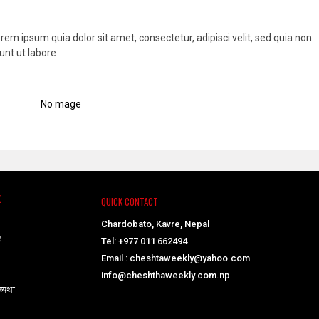
em ipsum quia dolor sit amet, consectetur, adipisci velit, sed quia non
nt ut labore
K
QUICK CONTACT
Chardobato, Kavre, Nepal
र
Tel: +977 011 662494
Email : cheshtaweekly@yahoo.com
info@cheshthaweekly.com.np
व्यथा