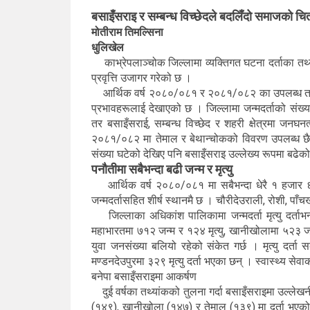
बसाइँसराइ र सम्बन्ध विच्छेदले बदलिँदो समाजको चित
मोतीराम तिमल्सिना
धुलिखेल
काभ्रेपलाञ्चोक जिल्लामा व्यक्तिगत घटना दर्ताका तथ्या
प्रवृत्ति उजागर गरेको छ ।
आर्थिक वर्ष २०८०/०८१ र २०८१/०८२ का उपलब्ध तथ्य
प्रभावहरूलाई देखाएको छ । जिल्लामा जन्मदर्ताको संख्या म
तर बसाइँसराई, सम्बन्ध विच्छेद र शहरी क्षेत्रमा जनघन
२०८१/०८२ मा तेमाल र बेथान्चोकको विवरण उपलब्ध छैन त
संख्या घटेको देखिए पनि बसाइँसराइ उल्लेख्य रूपमा बढे
पनौतीमा सबैभन्दा बढी जन्म र मृत्यु
आर्थिक वर्ष २०८०/०८१ मा सबैभन्दा धेरै १ हजार 
जन्मदर्तासहित शीर्ष स्थानमै छ । चौरीदेउराली, रोशी, पाँ
जिल्लाका अधिकांश पालिकामा जन्मदर्ता मृत्यु दर्ताभन्
महाभारतमा ७१२ जन्म र १२४ मृत्यु, खानीखोलामा ५२३ जन्म 
युवा जनसंख्या बलियो रहेको संकेत गर्छ । मृत्यु दर्
मण्डनदेउपुरमा ३२९ मृत्यु दर्ता भएका छन् । स्वास्थ्य सेवाक
बनेपा बसाइँसराइमा आकर्षण
दुई वर्षका तथ्यांकको तुलना गर्दा बसाइँसराइमा उल्लेखन
(१४९), खानीखोला (१४७) र तेमाल (१३९) मा दर्ता भएक