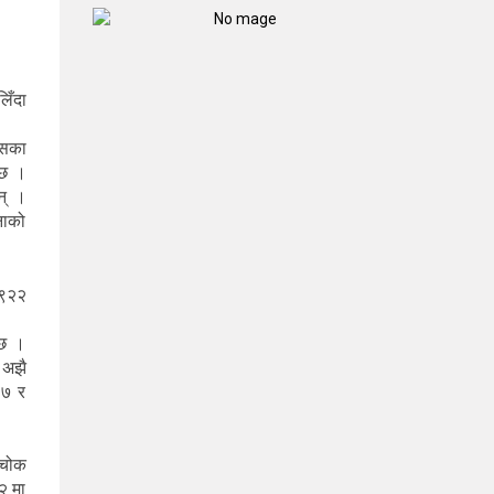
िँदा
ासका
न्छ ।
न् ।
नाको
 ९२२
्छ ।
 अझै
३७ र
्चोक
२ मा