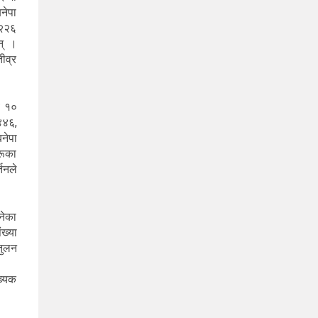
नेपा
 २२६
न् ।
तीव्र
ब १०
४४६,
नेपा
रूका
तनले
नेका
ख्या
तुलन
्यिक