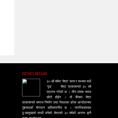
EDITOR’S MESSAGE
३० औ वर्षमा ‘चेष्टा’ सत्य र तथ्यमा सधैं
‘दृढ’ चेष्टा प्रकाशनले ३० वर्ष
प्रारम्भ गरेको छ । तीन दशक समय
छोटो होईन । यो बीचमा चेष्टा
प्रकाशनले समाज निर्माण तथा नेपालका हरेक आन्दोलनमा
पु¥याएको योगदान अविस्मरणीय छ । नागरिकहरुका
दुःखसुखको साथी बनेको चेष्टाको ३० वर्षको आरम्भ झनै