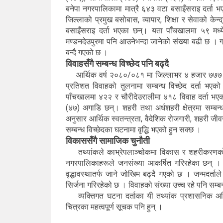
बनेपा नगरपालिकामा मात्रै ६४३ वटा बसाइँसराइ दर्ता
जिल्लाको प्रमुख बसोबास, व्यापार, शिक्षा र सेवाको केन
बसाइँसराइ दर्ता भएका छन्। यता पाँचखालमा ५९ मध्
मण्डनदेउपुरमा पनि आउनेभन्दा जानेको संख्या बढी छ । ग्राम
बन्दै गएको छ ।
विवाहसँगै सम्बन्ध विच्छेद पनि बढ्दै
आर्थिक वर्ष २०८०/०८१ मा जिल्लाभर ४ हजार ७७७ विवा
प्रतिशत विवाहको तुलनामा सम्बन्ध विच्छेद दर्ता भ
पाँचखालमा ४२२ र चौरीदेउरालीमा ४१८ विवाह दर्ता भएका
(४७) अगाडि छन्। शहरी तथा अर्धशहरी क्षेत्रमा सम्बन्
अनुसार आर्थिक स्वतन्त्रता, वैदेशिक रोजगारी, शहरी जीव
सम्बन्ध विच्छेदका घटनामा वृद्धि भएको हुन सक्छ ।
विकाससँगै सामाजिक चुनौती
तथ्यांकले काभ्रेपलाञ्चोकमा विकास र शहरीकरणको प्रभा
नगरपालिकाहरूले जनसंख्या आकर्षित गरिरहेका छन् । अर्
वृद्धावस्थातर्फ जाने जोखिम बढ्दै गएको छ । जन्मदर्त
सिर्जना गरिरहेको छ । विवाहको संख्या उच्च रहे पनि सम्ब
व्यक्तिगत घटना दर्ताका यी तथ्यांक प्रशासनिक अभि
चित्रका महत्वपूर्ण सूचक पनि हुन् ।