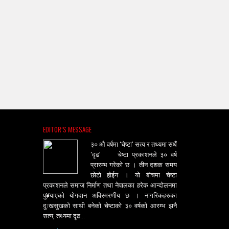
EDITOR’S MESSAGE
३० औ वर्षमा ‘चेष्टा’ सत्य र तथ्यमा सधैं
‘दृढ’ चेष्टा प्रकाशनले ३० वर्ष
प्रारम्भ गरेको छ । तीन दशक समय
छोटो होईन । यो बीचमा चेष्टा
प्रकाशनले समाज निर्माण तथा नेपालका हरेक आन्दोलनमा
पु¥याएको योगदान अविस्मरणीय छ । नागरिकहरुका
दुःखसुखको साथी बनेको चेष्टाको ३० वर्षको आरम्भ झनै
सत्य, तथ्यमा दृढ...