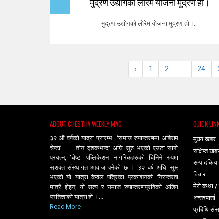
मुद्रण उद्योगको लोरेम योजना मुद्रण हो।
मुद्रण उद्योगको लोरेम योजना मुद्रण हो।...
‹
1
2
...
24
ABOUT CHESTHA WEEKLY MAG
QUICK LIN
३२ औं वर्षको यात्रा प्रारम्भ ‘समाज रुपान्तरणमा अबिराम
मुख्य खबर
चेष्टा’ तीन दशकभन्दा अघि सुरु भएको एउटा सानो
संक्षिप्त खब
प्रयत्न, ‘चेष्टा पब्लिकेशन’ नागरिकहरुको चिनिने रुपमा
सम्पादकिय
सशक्त संस्थागत आवाज बनेको छ । ३२ वर्ष अघि सुरू
विचार
भएको यो यात्रा केवल पत्रिका प्रकाशनको निरन्तरता
मेरो कथा / 
मात्रै होइन, यो सत्य र समाज रुपान्तरणप्रतिको अडिग
प्रतिज्ञाको यात्रा हो ।...
अन्तरवार्ता
Read More
प्रबिधि संस