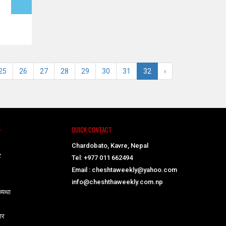
25
26
27
28
29
30
31
32
›
K
QUICK CONTACT
Chardobato, Kavre, Nepal
र
Tel: +977 011 662494
Email : cheshtaweekly@yahoo.com
info@cheshthaweekly.com.np
व्यथा
ार