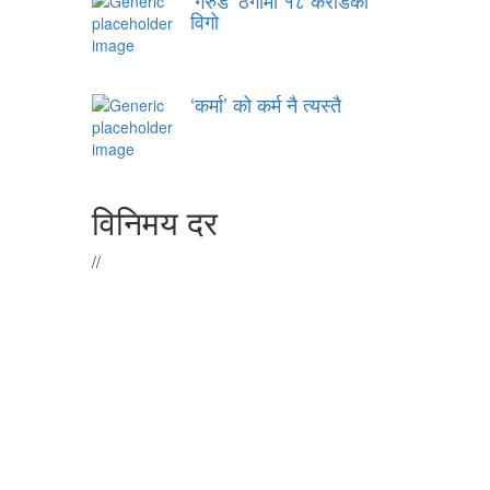
‘गरुड’ ठगीमा १८ करोडको
विगो
‘कर्मा’ को कर्म नै त्यस्तै
विनिमय दर
//