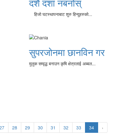
दशैं दशा नबनोस्
हिजो घटस्थापनाबाट शुरु हिन्दुहरुको...
सुपरजोनमा छानविन गर
मुलुक सम्वृद्ध बनाउन कृषि क्षेत्रलाई अब्बल...
27
28
29
30
31
32
33
34
›