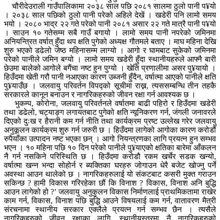
चौरीदेउराली गाउँपालिकामा २०३८ साल पछि २०८१ सालमा ठुलो पानी प¥यो
। २०३८ साल पछिको ठुलो पानी परेको अहिले देखें । खडेरी पनि लामो समय
भयो । २०८० भाद्र २२ गते परेको पानी २०८१ असार २२ गते मात्रै पानी प¥यो
। साउन १० गतेसम्म सबै गाउँ बगायो । लामो समय पानी नपरेको जमिनमा
अनियन्त्रित वर्षात् हुँदा थप क्षति पुगेको अध्यक्ष गौतमले बताए । माघ महिना देखि
शुरु भएको डढेलो जेष्ठ महिनासम्म लाग्यो । आगो र घामबाट सुकेको जमिनमा
परेको पानीले जमिन बग्यो । लामो समय खडेरी हुँदा स्थानीयहरुले आफ्नै बारी
छेउमा बालेको आगोले बगैंचा नष्ट हुन पुग्यो । खेति प्रणालीमा असर पु¥यायो ।
हिउँदमा खेती गरौ पानी नआएका कारण उब्जनी हुँदैन, वर्षात्मा आएको पानीले क्षति
पु¥याउँछ । जलवायु परिवर्तन विपद्को सूचीमा राख्न, त्यससम्बन्धि तीन तहकै
सरकारले कानून बनाउन र नागरिकहरुको जीवन रक्षा गर्न आवश्यक छ ।
भुकम्प, कोरोना, जलवायु परिवर्तनले वर्षातमा बाढी पहिरो र हिउँदमा खडेरी
तथा डढेलो, चट्याङ्ग लगायतबाट पुगेको क्षति न्यूनिकरण गर्न, जंगली जनावरले
दिएको दुःख र हैरानी कम गर्न नीति तथा कार्यक्रम प्रष्ट उल्लेख गरेर जलवायु
अनुकूलन कार्यक्रम शुरु गर्न जरुरी छ । हिउँदमा लागेको आगोका कारण करोडौं
रुपैयाँका उत्पादन नष्ट भएका छन् । आगो नियन्त्रणका लागि प्रयत्न हुन सम्भव
भएन । १० महिना पछि १० दिन परेको पानीले पु¥याएको क्षतिका बारेमा आँकलन
नै गर्न नसकिने परिस्थिति छ । हिउँदमा करोडौ रकम खर्चेर सडक खन्यो,
वर्षात्मा खन्न भन्दा सोहोर्न र ब्यक्तिका घरहरु जोगाउन धेरै बजेट खोज्नु पर्ने
अवस्था आउन थालेको छ । नागरिकहरुलाई यो संकटबाट कसरी मुक्त गराउन
सकिन्छ ? हामी विकास गरिरहेका छौं कि विनाश ? विकास, विनाश अनि बुद्धि
आउन लागेको हो ?’ जलवायु अनुकुलन विकास निर्माणलाई प्राथमिकतामा राखेर
काम गर्न, विकास, विनाश पछि बुद्धि आउने विषयलाई कम गर्न, वातावरण मैत्री
संरचनामा स्थानीय सरकार एक्लैले प्रयत्न गर्न सम्भव छैन । त्यसैले
नागरिकहरुको जीवन रक्षाका लागि, स्थानीयस्तरमा नै नागरिकहरुको