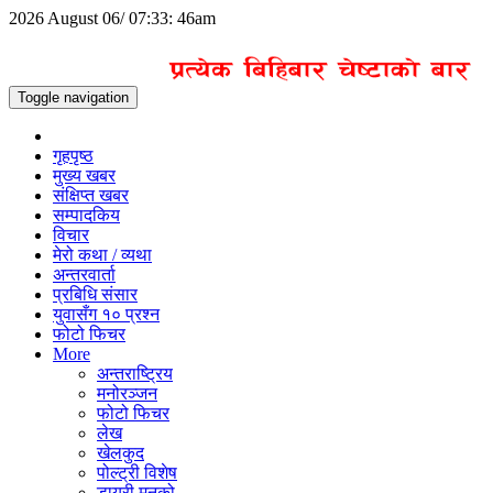
2026 August 06/ 07:33: 46am
Toggle navigation
गृहपृष्ठ
मुख्य खबर
संक्षिप्त खबर
सम्पादकिय
विचार
मेरो कथा / व्यथा
अन्तरवार्ता
प्रबिधि संसार
युवासँग १० प्रश्न
फोटो फिचर
More
अन्तराष्ट्रिय
मनोरञ्जन
फोटो फिचर
लेख
खेलकुद
पोल्ट्री विशेष
डायरी मनको