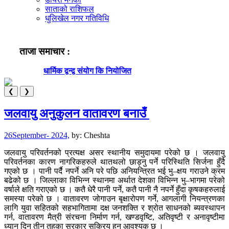
साताको राशिफल
धुलिखेल नगर गतिविधि
ताजा समाचार :
धार्मिक द्वन्द्व संयोग कि नियोजित
ब
❮
❯
जलवायु अनुकुलन वातावरण बनाउँ
26September- 2024,
by:
Cheshta
जलवायु परिवर्तनको प्रत्यक्ष असर स्थानीय समुदायमा परेको छ । जलवायु
परिवर्तनका कारण नागरिकहरुले थातथलो छाड्नु पर्ने परिस्थिति सिर्जना हुँदै
गएको छ । पानी पर्दै नपर्ने अनि परे पछि अनियन्त्रित भई भु–क्षय गराउने क्रम
बढेको छ । जिल्लाका विभिन्न स्थानमा अर्थात देशका विभिन्न भु–भागमा परेको
वर्षाले क्षति गराएको छ । कतै धेरै पानी पर्ने, कतै पानी नै नपर्ने हुँदा कृषकहरुलाई
समस्या परेको छ । वातावरण जोगाउन बृक्षारोपण गर्ने, आगलागी नियन्त्रणका
लागि युवा सहितको सहभागितामा दक्ष जनशक्ति र श्रोत साधनको ब्यवस्थापन
गर्न, वातावरण मैत्री संरचना निर्माण गर्न, खण्डवृष्टि, अतिवृष्टी र अनावृष्टीमा
ध्यान दिन तीन तहका सरकार सक्रिय हुनु आवश्यक छ ।