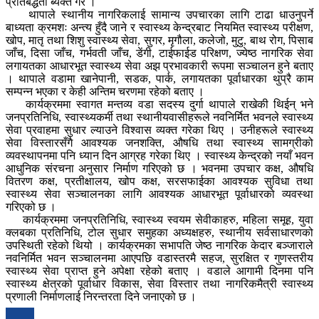
प्रतिबद्धता ब्यक्त गरे ।
थापाले स्थानीय नागरिकलाई सामान्य उपचारका लागि टाढा धाउनुपर्ने
बाध्यता क्रमशः अन्त्य हुँदै जाने र स्वास्थ्य केन्द्रबाट नियमित स्वास्थ्य परीक्षण,
खोप, मातृ तथा शिशु स्वास्थ्य सेवा, सुगर, मृगौला, कलेजो, मुटु, बाथ रोग, पिसाब
जाँच, दिसा जाँच, गर्भवती जाँच, डेंगी, टाईफाईड परिक्षण, ज्येष्ठ नागरिक सेवा
लगायतका आधारभूत स्वास्थ्य सेवा अझ प्रभावकारी रूपमा सञ्चालन हुने बताए
। थापाले वडामा खानेपानी, सडक, पार्क, लगायतका पूर्वाधारका थुप्रै काम
सम्पन्न भएका र केही अन्तिम चरणमा रहेको बताए ।
कार्यक्रममा स्वागत मन्तव्य वडा सदस्य दुर्गा थापाले राखेकी थिईन् भने
जनप्रतिनिधि, स्वास्थ्यकर्मी तथा स्थानीयवासीहरूले नवनिर्मित भवनले स्वास्थ्य
सेवा प्रवाहमा सुधार ल्याउने विश्वास व्यक्त गरेका थिए । उनीहरूले स्वास्थ्य
सेवा विस्तारसँगै आवश्यक जनशक्ति, औषधि तथा स्वास्थ्य सामग्रीको
व्यवस्थापनमा पनि ध्यान दिन आग्रह गरेका थिए । स्वास्थ्य केन्द्रको नयाँ भवन
आधुनिक संरचना अनुसार निर्माण गरिएको छ । भवनमा उपचार कक्ष, औषधि
वितरण कक्ष, प्रतीक्षालय, खोप कक्ष, सरसफाईका आवश्यक सुविधा तथा
स्वास्थ्य सेवा सञ्चालनका लागि आवश्यक आधारभूत पूर्वाधारको व्यवस्था
गरिएको छ ।
कार्यक्रममा जनप्रतिनिधि, स्वास्थ्य स्वयम सेवीकाहरु, महिला समूह, युवा
क्लबका प्रतिनिधि, टोल सुधार समुहका अध्यक्षहरु, स्थानीय सर्वसाधारणको
उपस्थिती रहेको थियो । कार्यक्रमका सभापति जेष्ठ नागरिक केदार बञ्जाराले
नवनिर्मित भवन सञ्चालनमा आएपछि वडास्तरमै सहज, सुरक्षित र गुणस्तरीय
स्वास्थ्य सेवा प्राप्त हुने अपेक्षा रहेको बताए । वडाले आगामी दिनमा पनि
स्वास्थ्य क्षेत्रको पूर्वाधार विकास, सेवा विस्तार तथा नागरिकमैत्री स्वास्थ्य
प्रणाली निर्माणलाई निरन्तरता दिने जनाएको छ ।