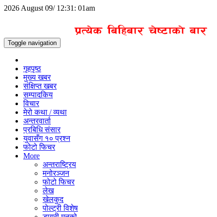
2026 August 09/ 12:31: 01am
Toggle navigation
गृहपृष्ठ
मुख्य खबर
संक्षिप्त खबर
सम्पादकिय
विचार
मेरो कथा / व्यथा
अन्तरवार्ता
प्रबिधि संसार
युवासँग १० प्रश्न
फोटो फिचर
More
अन्तराष्ट्रिय
मनोरञ्जन
फोटो फिचर
लेख
खेलकुद
पोल्ट्री विशेष
डायरी मनको