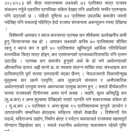
२०८२/०८३ को चैत्र मसान्तसम्म लक्ष्यको ७२ प्रतिशत मात्र राजश्व
संकलन गर्नुले एकातिर प्रगतिका संकेत देखाए पनि अर्कोतर्फ गम्भीर प्रश्नहरू
पनि उठाएको छ । पहिलो दृष्टिमा ७२ प्रतिशत उपलब्धि कमजोर जस्तो
नदेखिए पनि यसलाई गहिरिएर हेर्दा राजश्व संरचनामा असन्तुलन स्पष्ट देखिन्छ
।
विशेषगरी आयकर र ब्याज करजस्ता प्रत्यक्ष कर शीर्षकमा उल्लेखनीय कमी
हुनु चिन्ताजनक पक्ष हो । आयकर लक्ष्यको करिब ७० प्रतिशतमा सीमित
रहनु र ब्याज कर त झनै ४० प्रतिशतमा खुम्चिनुले आर्थिक गतिविधिको
वास्तविक चित्र मात्र होइन, कर प्रशासनको प्रभावकारितामाथि पनि प्रश्न
उठाउँछ । प्रत्यक्ष कर कमजोर हुनुको अर्थ के हो भने अर्थतन्त्रको
औपचारिक दायरा अझै सानो छ, वा त्यसमा संलग्न व्यक्ति तथा संस्थाहरू कर
दायित्वप्रति पूर्ण रूपमा उत्तरदायी भएका छैनन् । नेपालजस्तो विकासोन्मुख
मुलुकमा कर छल्ने प्रवृत्ति, आय लुकाउने संस्कार र अनौपचारिक
अर्थतन्त्रको प्रभुत्व यस्ता अवस्थाका प्रमुख कारण हुन् । यसले दीर्घकालीन
रूपमा राजश्वको दिगोपनमा असर पार्न सक्छ । यद्यपि, मूल्य अभिवृद्धि कर
(मु.अ.कर) र अन्तःशुल्कमा देखिएको राम्रो प्रगति भने सकारात्मक संकेत हो
। मु.अ.कर ८५ प्रतिशत र अन्तःशुल्क ९५ प्रतिशतसम्म पुग्नुले उपभोग र
उत्पादनसँग सम्बन्धित क्षेत्रहरू सक्रिय रहेको देखाउँछ । विशेषगरी पेय
पदार्थ, मदिराजन्य उद्योग, निर्माण क्षेत्र र पर्यटन व्यवसायले राजश्वमा महत्वपूर्ण
योगदान दिइरहेका छन् । यसले स्थानीय अर्थतन्त्र चलायमान रहेको पुष्टि