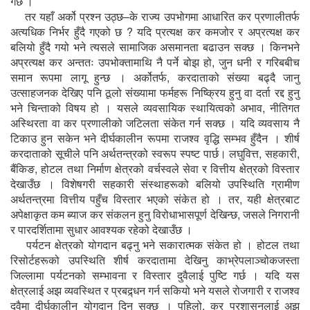
गर्छ ।
तर यहाँ अर्को प्रश्न उठ्छ–के राज्य उपभोगमा आधारित कर प्रणालीतर्फ
अत्यधिक निर्भर हुँदै गएको छ ? यदि प्रत्यक्ष कर कमजोर र अप्रत्यक्ष कर
बलियो हुँदै गयो भने त्यसले सामाजिक असमानता बढाउन सक्छ । किनभने
अप्रत्यक्ष कर अन्ततः उपभोक्तामाथि नै पर्ने बोझ हो, जुन धनी र गरिबबीच
समान रूपमा लागू हुन्छ । अर्कोतर्फ, करदाताको संख्या बढ्दै जानु
उत्साहजनक देखिए पनि ठूलो संख्यामा फर्महरू निष्क्रिय हुनु वा दर्ता रद्द हुनु
भने चिन्ताको विषय हो । यसले व्यवसायिक स्थायित्वको अभाव, नीतिगत
अस्थिरता वा कर प्रणालीको जटिलता संकेत गर्न सक्छ । यदि व्यवसाय नै
टिकाउ हुन सकेन भने दीर्घकालीन रूपमा राजश्व वृद्धि सम्भव हुँदैन । शीर्ष
करदाताको सूचीले पनि अर्थतन्त्रको स्वरूप स्पष्ट पार्छ। लघुवित्त, सहकारी,
बैंकिङ, होटल तथा निर्माण क्षेत्रको वर्चस्वले सेवा र वित्तीय क्षेत्रको विस्तार
देखाउँछ । विशेषगरी सहकारी संस्थाहरूको बलियो उपस्थिति ग्रामीण
अर्थतन्त्रमा वित्तीय पहुँच विस्तार भएको संकेत हो । तर, यही क्षेत्रबाट
अपेक्षाकृत कम ब्याज कर संकलन हुनु विरोधाभासपूर्ण देखिन्छ, जसले निगरानी
र पारदर्शितामा सुधार आवश्यक रहेको देखाउँछ ।
पर्यटन क्षेत्रको योगदान बढ्नु भने सकारात्मक संकेत हो । होटल तथा
रिसोर्टहरूको उपस्थिति शीर्ष करदातामा देखिनु काभ्रेपलाञ्चोकजस्ता
जिल्लामा पर्यटनको सम्भावना र विस्तार दुवैलाई पुष्टि गर्छ । यदि यस
क्षेत्रलाई अझ व्यवस्थित र प्रबद्र्धन गर्न सकियो भने यसले रोजगारी र राजश्व
दुवैमा दीर्घकालीन योगदान दिन सक्छ । पहिलो, कर प्रशासनलाई अझ