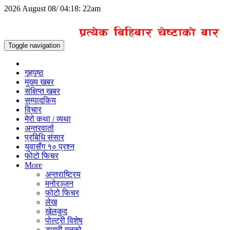
2026 August 08/ 04:18: 22am
Toggle navigation
गृहपृष्ठ
मुख्य खबर
संक्षिप्त खबर
सम्पादकिय
विचार
मेरो कथा / व्यथा
अन्तरवार्ता
प्रबिधि संसार
युवासँग १० प्रश्न
फोटो फिचर
More
अन्तराष्ट्रिय
मनोरञ्जन
फोटो फिचर
लेख
खेलकुद
पोल्ट्री विशेष
डायरी मनको