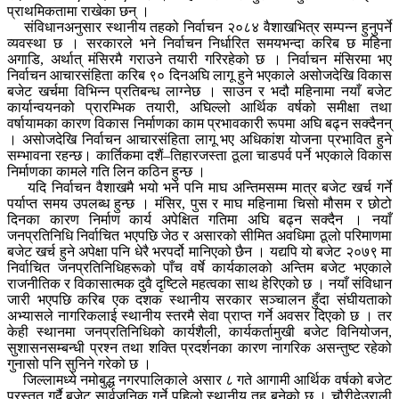
प्राथमिकतामा राखेका छन् ।
संविधानअनुसार स्थानीय तहको निर्वाचन २०८४ वैशाखभित्र सम्पन्न हुनुपर्ने
व्यवस्था छ । सरकारले भने निर्वाचन निर्धारित समयभन्दा करिब छ महिना
अगाडि, अर्थात् मंसिरमै गराउने तयारी गरिरहेको छ । निर्वाचन मंसिरमा भए
निर्वाचन आचारसंहिता करिब ९० दिनअघि लागू हुने भएकाले असोजदेखि विकास
बजेट खर्चमा विभिन्न प्रतिबन्ध लाग्नेछ । साउन र भदौ महिनामा नयाँ बजेट
कार्यान्वयनको प्रारम्भिक तयारी, अघिल्लो आर्थिक वर्षको समीक्षा तथा
वर्षायामका कारण विकास निर्माणका काम प्रभावकारी रूपमा अघि बढ्न सक्दैनन्
। असोजदेखि निर्वाचन आचारसंहिता लागू भए अधिकांश योजना प्रभावित हुने
सम्भावना रहन्छ। कार्तिकमा दशैं–तिहारजस्ता ठूला चाडपर्व पर्ने भएकाले विकास
निर्माणका कामले गति लिन कठिन हुन्छ ।
यदि निर्वाचन वैशाखमै भयो भने पनि माघ अन्तिमसम्म मात्र बजेट खर्च गर्ने
पर्याप्त समय उपलब्ध हुन्छ । मंसिर, पुस र माघ महिनामा चिसो मौसम र छोटो
दिनका कारण निर्माण कार्य अपेक्षित गतिमा अघि बढ्न सक्दैन । नयाँ
जनप्रतिनिधि निर्वाचित भएपछि जेठ र असारको सीमित अवधिमा ठूलो परिमाणमा
बजेट खर्च हुने अपेक्षा पनि धेरै भरपर्दो मानिएको छैन । यद्यपि यो बजेट २०७९ मा
निर्वाचित जनप्रतिनिधिहरूको पाँच वर्षे कार्यकालको अन्तिम बजेट भएकाले
राजनीतिक र विकासात्मक दुवै दृष्टिले महत्वका साथ हेरिएको छ । नयाँ संविधान
जारी भएपछि करिब एक दशक स्थानीय सरकार सञ्चालन हुँदा संघीयताको
अभ्यासले नागरिकलाई स्थानीय स्तरमै सेवा प्राप्त गर्ने अवसर दिएको छ । तर
केही स्थानमा जनप्रतिनिधिको कार्यशैली, कार्यकर्तामुखी बजेट विनियोजन,
सुशासनसम्बन्धी प्रश्न तथा शक्ति प्रदर्शनका कारण नागरिक असन्तुष्ट रहेको
गुनासो पनि सुनिने गरेको छ ।
जिल्लामध्ये नमोबुद्ध नगरपालिकाले असार ८ गते आगामी आर्थिक वर्षको बजेट
प्रस्तुत गर्दै बजेट सार्वजनिक गर्ने पहिलो स्थानीय तह बनेको छ । चौरीदेउराली