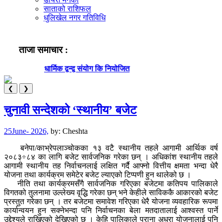
साताको राशिफल
धुलिखेल नगर गतिविधि
ताजा समाचार :
धार्मिक द्वन्द्व संयोग कि नियोजित
ब
❮
❯
चुनावी सन्देशको ‘स्थानीय’ बजेट
25June- 2026,
by:
Cheshta
बनेपा/काभ्रेपलाञ्चोकका १३ वटै स्थानीय तहले आगामी आर्थिक वर्ष
२०८३÷८४ का लागि बजेट सार्वजनिक गरेका छन् । अधिकांश स्थानीय तहले
आगामी स्थानीय तह निर्वाचनलाई लक्षित गर्दै आफ्नो वित्तीय क्षमता भन्दा धेरै
योजना तथा कार्यक्रम समेटेर बजेट ल्याएको टिप्पणी हुन थालेको छ ।
नीति तथा कार्यक्रमसँगै सार्वजनिक गरिएका बजेटमा कतिपय पालिकाले
विगतको तुलनामा उल्लेख्य वृद्धि गरेका छन् भने केहीले साविककै आकारको बजेट
प्रस्तुत गरेका छन् । तर बजेटमा समावेश गरिएका धेरै योजना व्यवहारिक रूपमा
कार्यान्वयन हुन सक्नेभन्दा पनि निर्वाचनका बेला मतदातालाई आश्वस्त पार्ने
उद्देश्यले राखिएको देखिएको छ । केहि पालिकाले पुराना अधुरा योजनालाई पनि