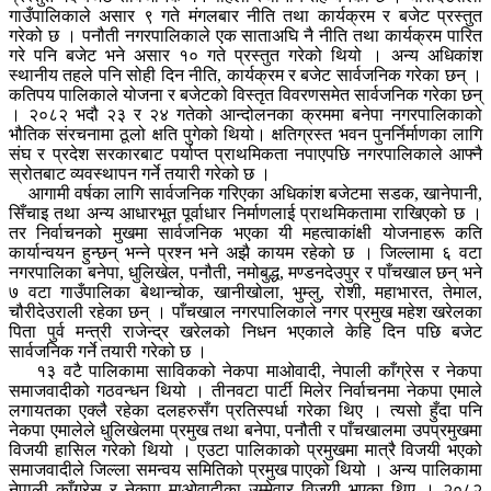
गाउँपालिकाले असार ९ गते मंगलबार नीति तथा कार्यक्रम र बजेट प्रस्तुत
गरेको छ । पनौती नगरपालिकाले एक साताअघि नै नीति तथा कार्यक्रम पारित
गरे पनि बजेट भने असार १० गते प्रस्तुत गरेको थियो । अन्य अधिकांश
स्थानीय तहले पनि सोही दिन नीति, कार्यक्रम र बजेट सार्वजनिक गरेका छन् ।
कतिपय पालिकाले योजना र बजेटको विस्तृत विवरणसमेत सार्वजनिक गरेका छन्
। २०८२ भदौ २३ र २४ गतेको आन्दोलनका क्रममा बनेपा नगरपालिकाको
भौतिक संरचनामा ठूलो क्षति पुगेको थियो। क्षतिग्रस्त भवन पुनर्निर्माणका लागि
संघ र प्रदेश सरकारबाट पर्याप्त प्राथमिकता नपाएपछि नगरपालिकाले आफ्नै
स्रोतबाट व्यवस्थापन गर्ने तयारी गरेको छ ।
आगामी वर्षका लागि सार्वजनिक गरिएका अधिकांश बजेटमा सडक, खानेपानी,
सिँचाइ तथा अन्य आधारभूत पूर्वाधार निर्माणलाई प्राथमिकतामा राखिएको छ ।
तर निर्वाचनको मुखमा सार्वजनिक भएका यी महत्वाकांक्षी योजनाहरू कति
कार्यान्वयन हुन्छन् भन्ने प्रश्न भने अझै कायम रहेको छ । जिल्लामा ६ वटा
नगरपालिका बनेपा, धुलिखेल, पनौती, नमोबुद्ध, मण्डनदेउपुर र पाँचखाल छन् भने
७ वटा गाउँपालिका बेथान्चोक, खानीखोला, भुम्लु, रोशी, महाभारत, तेमाल,
चौरीदेउराली रहेका छन् । पाँचखाल नगरपालिकाले नगर प्रमुख महेश खरेलका
पिता पुर्व मन्त्री राजेन्द्र खरेलको निधन भएकाले केहि दिन पछि बजेट
सार्वजनिक गर्ने तयारी गरेको छ ।
१३ वटै पालिकामा साविकको नेकपा माओवादी, नेपाली काँग्रेस र नेकपा
समाजवादीको गठवन्धन थियो । तीनवटा पार्टी मिलेर निर्वाचनमा नेकपा एमाले
लगायतका एक्लै रहेका दलहरुसँग प्रतिस्पर्धा गरेका थिए । त्यसो हुँदा पनि
नेकपा एमालेले धुलिखेलमा प्रमुख तथा बनेपा, पनौती र पाँचखालमा उपप्रमुखमा
विजयी हासिल गरेको थियो । एउटा पालिकाको प्रमुखमा मात्रै विजयी भएको
समाजवादीले जिल्ला समन्वय समितिको प्रमुख पाएको थियो । अन्य पालिकामा
नेपाली काँग्रेस र नेकपा माओवादीका उम्मेवार विजयी भएका थिए । २०८२