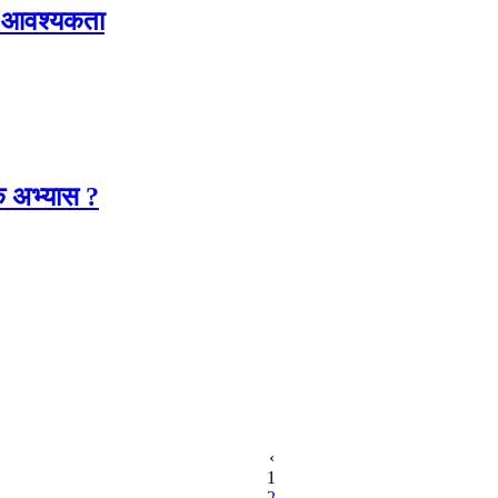
को आवश्यकता
 अभ्यास ?
‹
1
2