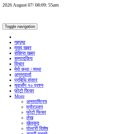
2026 August 07/ 08:09: 55am
Toggle navigation
गृहपृष्ठ
मुख्य खबर
संक्षिप्त खबर
सम्पादकिय
विचार
मेरो कथा / व्यथा
अन्तरवार्ता
प्रबिधि संसार
युवासँग १० प्रश्न
फोटो फिचर
More
अन्तराष्ट्रिय
मनोरञ्जन
फोटो फिचर
लेख
खेलकुद
पोल्ट्री विशेष
डायरी मनको