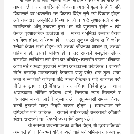
राज्यले विकासको नाममा भवन, सडक र संरचनाको संख्यामा
मापन गर्छ । तर नागरिकको जीवनमा त्यसको मूल्य के हो ? यदि
विकासले घर भत्काउँछ, तर विकल्प दिंदैन सुने, त्यो विकास होइन,
त्यो राज्यद्वारा अनुमोदित विस्थापन हो । यदि सुशासनको नाममा
नागरिकको आँसु वेवास्ता हुन्छ भने, त्यो सुशासन होईन – त्यो
केवल प्रशासनिक कठोरता हो । मानव र भूमिको सम्बन्ध केवल
स्वामित्व होइन, अस्तित्व हो । एउटा सुकुमबासीका लागि जमिन
भनेको केवल माटो होइन–त्यो उसको जीवनको आधार हो, उसको
पहिचान हो, उसको भविष्य हो । तर राज्यले बलपूर्वक डोजर
चलाउँछ, त्यतिबेला त्यो बेला घर भत्किंदै–त्यससँगै सपना भत्किन्छ,
आशा मर्छ र एउटा पुस्ताको भविष्य अन्धकारमा धकेलिन्छ । राज्यले
नीति बनाउँदा मानवतालाई केन्द्रमा राख्नु पर्दछ भन्ने कुरा भन्दा
सत्ता र स्वार्थको गणितमा बढि व्यस्त देखिन्छ र यहि कारणले गर्दा
नीति कानूनमा राम्रो देखिन्छ । तर जमिनमा निर्दयी हुन्छ । आज
आवश्यकता नीतिमा संवेदना थप्ने, निर्णयमा न्याय मिसाउने र
विकासमा मानवतालाई केन्द्रमा राख्ने । सुकुमबासी समस्या केवल
वस्ती हटाउने मात्र निर्दयी योजना होइन । ब्यवस्थापन गर्ने
दृष्टिकोण पनि चाहिन्छ । राज्यले उनीहरुलाई समस्याको आँखाले
होइन, राष्ट्रको नागरिकको रुपमा हेर्न सक्नु पर्छ ।
यो समस्या ब्यवस्थापनको कमिले होइन, यो इच्छाशक्तिको
अभावले हो । किनभने यदि राज्यले चाहे भने भूमिसुधार सम्भव छ,