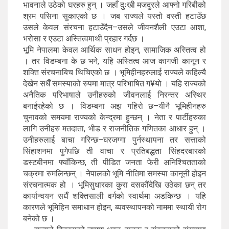
भावनाले उठेको घरहरु हुन् । जहाँ दुःखी मजदुरले आफ्नो गरिबीको
श्रम पसिना सुकाएको छ । जब राज्यले यस्तो वस्ती हटाउँछ
उसले केवल संरचना हटाउँदैन–उसले जीवनशैली एउटा आशा,
भरोसा र एउटा अस्तित्वमाथी प्रहार गर्दछ ।
भूमि नेपालमा केवल आर्थिक साधन होइन, सामाजिक अस्तित्व हो
। तर विडम्बना के छ भने, यहि अस्तित्व आज कागजी कानून र
शक्ति संरचनाबिच थिचिएको छ । भूमिहीनहरुलाई राज्यले कहिल्यै
देखेन सधैँ समस्याको रुपमा मात्र परिभाषित ग¥यो । यहि राज्यको
अनैतिक परिभाषाले उनीहरुको जीवनलाई निरन्तर अस्थिर
बनाईरहेको छ । विडम्बना अझ गहिरो छ–यीनै भूमिहीनहरु
चुनावको समयमा राज्यको केन्द्रमा हुन्छन् । नेता र पार्टीहरुका
लागि उनीहरु मतदाता, भीड र राजनीतिक गणितका आधार हुन् ।
उनीहरुलाई बाचा गरिन्छ–घरजग्गा पुर्नस्थापना तर सत्ताको
सिंहाशनमा पुगेपछि ती वाचा र प्रतिबद्धता सिंहदरबारको
डस्टबीनमा फ्याँकिन्छ, ती पीडित जनता फेरी अनिश्चितताको
चक्रमा रुमलिन्छन् । नेपालको भूमि नीतिमा समस्या कानूनी होइन
संरचनात्मक हो । भूमिसुधारका कुरा दसकौंदेखि उठेका छन् तर
कार्यान्वयन सधैँ शक्तिसाली वर्गको स्वार्थमा अडकिन्छ । यहि
कारणले भूमिहिन समाधान होइन, ब्यवस्थापनको नाममा स्थायी रोग
बनेको छ ।