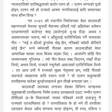
न्यायप्रतिको प्रतिबद्धताको कठोर पतन हो । प्रश्न जग्गाको पूर्जा
होइन, प्रश्न त्यो हो राज्यले आफ्ना नागरिकलाई कति सम्मानका
साथ बाँच्न दिन्छ ?
गत २०७९ को स्थानीय निर्वाचनका बेला काठमाडौं
महानगरको मेयरमा चुनावी मैदानमा उत्रिदै गर्दा अहिलेका वर्तमान
प्रधानमन्त्री बालेन्द्र शाह (बालेन)ले दुःख पीडा अभाव र
असमानताका भावना, मर्म र आँसुलाई प्रतिनिधित्व गर्ने जनताका
गीत – “गाई त बाँध्यो ढुंग्रोमा मोइ छैन, गरिबको चमेली बोल्दिने
कोई छैन” भन्ने मर्मस्पर्शी गीतका कारण काठमाडौंको मेयर
अत्याधिक मतका साथ बिजय भएका थिए । आजपनि सोहि गीत
जनमानसमा गुञ्जिन्छ । त्यो गीत केवल शब्द थिएनन्, त्यहाँ पीडा
थियो, अभाव थियो, राज्यले नसुनेको आवाजको प्रतिनिधित्व थियो
। तर आज उनी नै राज्यको मूख्य नेतृत्वमा छन्, त्यहि गीतको
भावनाले व्यवहारमा कति स्थान पायो ? यो प्रश्न सकुम्बासी
वस्तीहरुमा चलेका बुल्डोजरहरुले झन तीखो बनाएका छन् ।
काठमाडौं उपत्यका लगायत देशका विभिन्न भागहरुमा
सुकुमबासी वस्तीहरुमा निर्मम उजाड हस्तक्षपले एउटा गम्भीर प्रश्न
तेर्सिएको छ–के विकासको नाममा गरिबको वस्ती उजाड्नु नै
राज्यको प्राथमिकता हो ? वास्तविकता के हो भने ती वस्तीका
टहराहरु केवल अवैध संरचना मात्र होइनन्, ती रगत, पसिना र