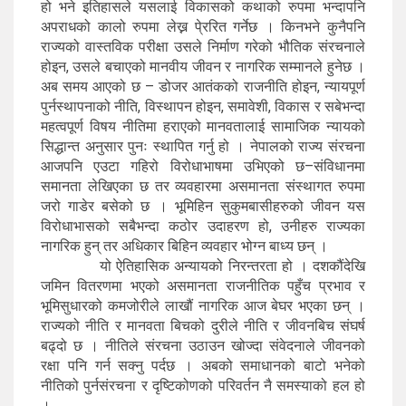
हो भने इतिहासले यसलाई विकासको कथाको रुपमा भन्दापनि
अपराधको कालो रुपमा लेख्न पे्ररित गर्नेछ । किनभने कुनैपनि
राज्यको वास्तविक परीक्षा उसले निर्माण गरेको भौतिक संरचनाले
होइन, उसले बचाएको मानवीय जीवन र नागरिक सम्मानले हुनेछ ।
अब समय आएको छ – डोजर आतंकको राजनीति होइन, न्यायपूर्ण
पुर्नस्थापनाको नीति, विस्थापन होइन, समावेशी, विकास र सबेभन्दा
महत्वपूर्ण विषय नीतिमा हराएको मानवतालाई सामाजिक न्यायको
सिद्धान्त अनुसार पुनः स्थापित गर्नु हो । नेपालको राज्य संरचना
आजपनि एउटा गहिरो विरोधाभाषमा उभिएको छ–संविधानमा
समानता लेखिएका छ तर व्यवहारमा असमानता संस्थागत रुपमा
जरो गाडेर बसेको छ । भूमिहिन सुकुमबासीहरुको जीवन यस
विरोधाभासको सबैभन्दा कठोर उदाहरण हो, उनीहरु राज्यका
नागरिक हुन् तर अधिकार बिहिन व्यवहार भोग्न बाध्य छन् ।
यो ऐतिहासिक अन्यायको निरन्तरता हो । दशकौंदेखि
जमिन वितरणमा भएको असमानता राजनीतिक पहुँच प्रभाव र
भूमिसुधारको कमजोरीले लाखौं नागरिक आज बेघर भएका छन् ।
राज्यको नीति र मानवता बिचको दुरीले नीति र जीवनबिच संघर्ष
बढ्दो छ । नीतिले संरचना उठाउन खोज्दा संवेदनाले जीवनको
रक्षा पनि गर्न सक्नु पर्दछ । अबको समाधानको बाटो भनेको
नीतिको पुर्नसंरचना र दृष्टिकोणको परिवर्तन नै समस्याको हल हो
।