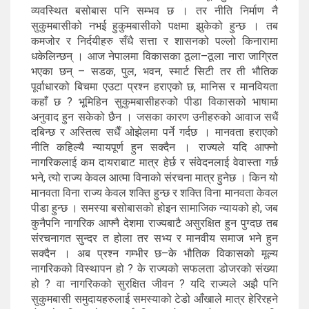
व्यवस्थित बसोबास पनि सम्भव छ । तर नीति निर्माण नै
सुकुमबासीको नभई हुकुमबासीको पक्षमा झुकेको हुन्छ । तब
कमजोर र निर्दयीहरु सँधै सत्ता र शासनको पल्लो किनारामा
धकेलिन्छन् । आज नेपालमा विकासका ठूला–ठूला नारा जाग्रित
भएका छन् – सडक, पुल, भवन, स्मार्ट सिटी तर ती भौतिक
पूर्वाधारको बिचमा एउटा प्रश्न हराएको छ, मानिस र मानवियता
कहाँ छ ? भूमिहिन सुकुमबासीहरुको पीडा विकासको भाषामा
अनुवाद हुन सकेको छैन । जसका कारण उनीहरुको आवाज सधैं
दबिन्छ र अस्तित्व सधैँ ओझेलमा पर्ने गर्दछ । मानवता हराएको
नीति कहिल्यै न्यायपूर्ण हुन सक्दैन । राज्यले यदि आफ्नो
नागरिकलाई कम दायराबाट मात्र हेर्छ र संवेदनलाई वेवास्ता गर्छ
भने, त्यो राज्य केवल आत्मा विनाको संरचना मात्र हुनेछ । किन यो
मानवता विना राज्य केवल शक्ति हुन्छ र शक्ति विना मानवता केवल
पीडा हुन्छ । समस्या बसोबासको होइन सामाजिक न्यायको हो, जब
कुनैपनि नागरिक आफ्नै देशमा राज्यबाटै असुरक्षित हुन पुग्दछ तब
संरचनागत सुन्दर त होला तर सभ्य र मानवीय समाज भने हुन
सक्दैन । अब प्रश्न गम्भीर छ–के भौतिक विकासको मूल्य
नागरिकको विस्थापन हो ? के राज्यको सफलता डोजरको संख्या
हो ? वा नागरिकको सुरक्षित जीवन ? यदि राज्यले अझै पनि
सुकुमबासी समुदायहरुलाई समस्याको टेडो आँखाले मात्र हेरिरहने