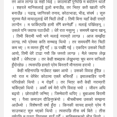
तर आज लाग्छ ऊ सही थिई । काठमाडौँ पुगेपछि म बदलिन थालेँ
। शहरले मानिसलाई ठूलो बनाउँछ, तर भित्र कतै खाली पनि
बनाउँछ । पढाइ, जागिरको तनाव, कोठाभाडा, भीड, संघर्ष । सुरु
सुरुमा मैले मायालुलाई धेरै चिठी लेखेँ । तिमी बिना यहाँ केही राम्रो
लाग्दैन । म फर्किएपछि हामी सँगै बस्नेछौँ । मलाई पर्खिरहनू ।
उसले पनि जवाफ पठाउँथी । धेरै रात नसुत्नु । समयमै खाना खानू
। तिमी बिरामी भयौ भने मलाई नराम्रो लाग्छ । आज सम्झँदा
लाग्छ, त्यो प्रेममा कति सच्चाइ थियो । तर समयसँगै मेरा चिठी
कम भए । म व्यस्त हुँदै गएँ । ऊ पर्खँदै गई । एकदिन उसको चिठी
आयो, तिमी धेरै टाढा गयौ कि जस्तो लाग्छ । मैले जवाफ लेख्न
खोजेँ । धेरैपटक । तर केही शब्दहरू लेख्नुभन्दा चुप बस्न सजिलो
हुँदोरहेछ । त्यसपछि हाम्रो प्रेम बिस्तारै मौनतामा हरायो ।
केही महिनापछि गाउँबाट खबर आयो । उसको विवाह हुँदैछ ।
त्यो रात म धेरैबेर कोठामा एक्लै बसिरहेँ । झ्यालबाहिर पानी
परिरहेको थियो । म रोइनँ । तर भित्र कतै केही नराम्ररी
चर्किएको थियो । अर्को वर्ष मेरो पनि विवाह भयो । जीवन अघि
बढ्यो । छोराछोरी जन्मिए । जिम्मेवारी थपिए । बुबाआमा बिरामी
भए । पैसा कमाउन दौडिनुप¥यो । बीचबीचमा उसको सम्झना
आउँथ्यो । विशेषगरी वर्षा हुँदा । किनकी सायद हाम्रो प्रेम नै
साउनबाट सुरु भएको थियो । त्यसपछि तीस वर्ष बिते । तीस
वर्षपछि म एउटा विवाहमा गाउँ पुगेँ । मानिसहरूको भीड थियो ।