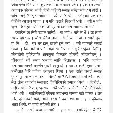
जाँदा प्रेम यिनै साना कुराहरूमा बस्न थाल्दोरहेछ । एकदिन उसले
अचानक फोनमा सोधी, तिमी कहिल्यै मलाई सम्झिन्थ्यौ ? म हाँसेँ ।
साँचो भनूँ ? झूट नबोल । धेरै सम्झिन्थेँ । फोनको उताबाट
केहीबेर आवाज आएन । म पनि उसले बिस्तारै भनी । त्यो म पनि
सुन्दा किन हो, मेरो मनको धेरै पुरानो घाउ अचानक न्यानो भयो ।
एकदिन ऊ निकै उदास सुनिई । के भयो ? मैले सोधेँ । ऊ लामो
समय चुप भई । छोरा विदेश जान लागेको छ । त्यो त राम्रो कुरा
हो नि । हो... तर घर झन् खाली हुने भयो । त्यो वाक्यले मलाई
छोयो । किनभने म पनि त्यही खालीपनबाट गुज्रिरहेको थिएँ ।
छोराछोरी हुर्किएपछि आमाबुबा बिस्तारै एक्लिँदै जाँदारहेछन् ।
जीवनको धेरै समय अरूका लागि बिताइन्छ । अनि एकदिन
अचानक आफ्नै मनसँग एक्लै बस्नुपर्छ । सायद त्यही एक्लोपनले
हामीलाई फेरि नजिक ल्याएको थियो । एक साँझ उसले मलाई
एउटा पुरानो रुमाल दिई । चिन्यौ यो ? मैले अचम्म मान्दै हेरेँ । त्यो
मैले तीस वर्षअघि मेलाबाट किनिदिएको रुमाल थियो । तिमीले...
अझै राखेकी ? ऊ मुस्कुराई । सबै फ्याँक्न सकिनँ । मेरो घाँटी फेरि
भारी भयो । कहिलेकाहीँ प्रेममा शब्दभन्दा मौनता बढी बोल्छ । तर
जति प्रेम बढ्दै गयो, त्यति डर पनि बढ्न थाल्यो । हामी दुवैलाई
थाहा थियो, यो बाटो सजिलो छैन ।
एकदिन उसले अचानक सोधी । हामी गलत त गरिरहेका छैनौँ ?