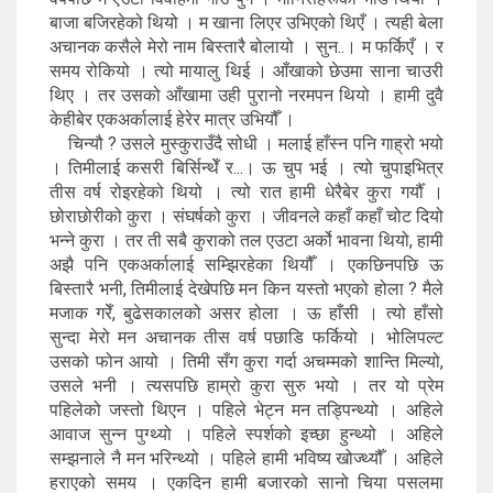
बाजा बजिरहेको थियो । म खाना लिएर उभिएको थिएँ । त्यही बेला
अचानक कसैले मेरो नाम बिस्तारै बोलायो । सुन..। म फर्किएँ । र
समय रोकियो । त्यो मायालु थिई । आँखाको छेउमा साना चाउरी
थिए । तर उसको आँखामा उही पुरानो नरमपन थियो । हामी दुवै
केहीबेर एकअर्कालाई हेरेर मात्र उभियौँ ।
चिन्यौ ? उसले मुस्कुराउँदै सोधी । मलाई हाँस्न पनि गाह्रो भयो
। तिमीलाई कसरी बिर्सिन्थेँ र...। ऊ चुप भई । त्यो चुपाइभित्र
तीस वर्ष रोइरहेको थियो । त्यो रात हामी धेरैबेर कुरा गर्यौँ ।
छोराछोरीको कुरा । संघर्षको कुरा । जीवनले कहाँ कहाँ चोट दियो
भन्ने कुरा । तर ती सबै कुराको तल एउटा अर्को भावना थियो, हामी
अझै पनि एकअर्कालाई सम्झिरहेका थियौँ । एकछिनपछि ऊ
बिस्तारै भनी, तिमीलाई देखेपछि मन किन यस्तो भएको होला ? मैले
मजाक गरेँ, बुढेसकालको असर होला । ऊ हाँसी । त्यो हाँसो
सुन्दा मेरो मन अचानक तीस वर्ष पछाडि फर्कियो । भोलिपल्ट
उसको फोन आयो । तिमी सँग कुरा गर्दा अचम्मको शान्ति मिल्यो,
उसले भनी । त्यसपछि हाम्रो कुरा सुरु भयो । तर यो प्रेम
पहिलेको जस्तो थिएन । पहिले भेट्न मन तड्पिन्थ्यो । अहिले
आवाज सुन्न पुग्थ्यो । पहिले स्पर्शको इच्छा हुन्थ्यो । अहिले
सम्झनाले नै मन भरिन्थ्यो । पहिले हामी भविष्य खोज्थ्यौँ । अहिले
हराएको समय । एकदिन हामी बजारको सानो चिया पसलमा