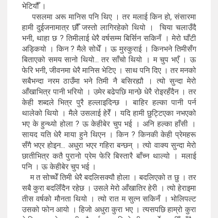
भेटियौँ ।
पसलमा अरू मानिस पनि थिए । तर मलाई किन हो, संसारमा
हामी दुईजनामात्र छौँ जस्तो लागिरहेको थियो । चिया चलाउँदै
भनी, थाहा छ ? तिमीलाई धेरै वर्षसम्म बिर्सिन सकिनँ । मेरो घाँटी
अड्कियो । किन ? मैले सोधेँ । ऊ मुस्कुराई । किनभने तिमीसँग
बिताएको समय सानो थियो... तर साँचो थियो । म चुप भएँ । ऊ
फेरि भनी, जीवनमा धेरै मानिस भेटिए । साथ पनि दिए । तर मनको
सबैभन्दा नरम ठाउँमा भने तिमी नै बसिरह्यौ । त्यो सुन्दा मेरो
आँखाभित्र पानी भरियो । उमेर बढेपछि मान्छे धेरै रोइरहँदैन । तर
केही शब्दले भित्र पुरै हल्लाइदिन्छ । बाहिर हल्का पानी पर्न
थालेको थियो । मैले उसलाई हेरेँ । यदि हामी छुट्टिएका नभएको
भए के हुन्थ्यो होला ? ऊ केहीबेर चुप भई । अनि हल्का हाँसी ।
सायद यति धेरै माया हुने थिएन । किन ? किनकी केही प्रेमहरू
सँगै भएर होइन... अधुरा भएर गहिरा बन्छन् । त्यो वाक्य सुन्दा मेरो
छातीभित्र कतै पुरानो प्रेम फेरि बिस्तारै बाँच्न थाल्यो । मलाई
पनि । ऊ केहीबेर चुप भई ।
म त सोच्थेँ तिमी धेरै बदलिसक्यौ होला । बदलिएको त छु । तर
सबै कुरा बदलिँदैन रहेछ । उसले मेरो आँखातिर हेरी । त्यो हेराइमा
तीस वर्षको मौनता थियो । त्यो रात म सुत्न सकिनँ । भोलिपल्ट
उसको फोन आयो । हिजो अधुरा कुरा भए । त्यसपछि हाम्रो कुरा