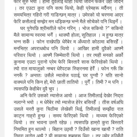
फेरि सुरु भयो । हामी दुवैलाई थाहा थियो जीवन फर्केर उहीँ जाँदैन
। तर एउटा कुरा पनि सत्य थियो, केही प्रेमहरू मर्दैनन् । ती
समयभित्र गहिरो गरी गाडिन्छन् मात्र । उमेरको यो चरणमा आएर
फेरि कसैलाई सम्झेर मन धड्किन्छ भन्ने मैले सोचेको पनि थिइनँ ।
घर पुगेपछि श्रीमतीले फोन गरिन् । भोज सकियो ?” सकियो
मैले सामान्य स्वरमा भनेँ । थाक्यौ होला, सुतिहाल । म हुन्छ मात्र
भन्न सकेँ । फोन राखेपछि धेरैबेर म अँध्यारो कोठामा बसिरहेँ ।
मनभित्र अपराधबोध पनि थियो । आखिर हामी दुवैको आफ्नै
परिवार थियो । आफ्नै जिम्मेवारी थियो । तर त्यही मनको अर्को
कुनामा एउटा पुरानो प्रेम फेरि बिस्तारै सास फेरिरहेको थियो ।
त्यो रात मायालुको नम्बर धेरैपटक स्क्रिनमा हेरेँ । फोन गरूँ कि
नगरूँ ? अन्ततः उसैले म्यासेज पठाई, घर पुग्यौ ? यति सानो
वाक्यले पनि किन हो, मेरो छाती तातियो । पुगेँ । तिमी ? म पनि ।
त्यसपछि केहीबेर दुवै चुप ।
अनि फेरि उसको म्यासेज आयो । आज तिमीलाई देखेर निद्रा
नलाग्ने भयो । म धेरैबेर त्यो म्यासेज हेरेर बसिरहेँ । तीस वर्षअघि
उसले यस्तै कुरा चिठीमा लेखेकी थिई, तिमीलाई सम्झँदा रात
काट्न गाह्रो हुन्छ । समय फेरिएको थियो । माध्यम फेरिएको
थियो । तर भावना उस्तै रहेछ । त्यसपछि हाम्रो कुरा बिस्तारै
नियमित हुन थाल्यो । बिहान उठ्यौ ? दिउँसो खाना खायौ ? राति
निद्रा लागेन अझै ? यी सामान्य शब्दहरू थिए । तर उमेर ढल्किँदै