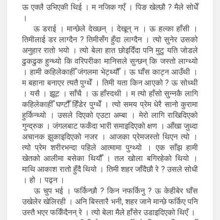
ऊ एक्लै उभिएकी थिई । म नजिक गएँ । पिङ खेल्छौ ? मैले सोधेँ
।
ऊ डराई । मान्छेले देख्छन् । देखून् न । ऊ हल्का हाँसी ।
तिमीलाई डर लाग्दैन ? तिमीसँग हुँदा लाग्दैन । त्यो सुनेर उसको
अनुहार रातो भयो । त्यो बेला हात छोइदिँदा पनि मुटु यति जोडले
ढुकढुक हुन्थ्यो कि वरिपरीका मानिसले सुन्छन् कि जस्तो लाग्थ्यो
। हामी कहिलेकाहीँ जंगलमा भेट्थ्यौँ । ऊ घाँस काट्न आउँथी ।
म बहाना बनाएर त्यतै पुग्थेँ । तिमी यता किन आएको ? ऊ सोध्थी
। यसै । झूट । साँचै । ऊ हाँस्दथी । म त्यो हाँसो सुन्नकै लागि
कहिलेकाहीँ घण्टौँ हिँडेर पुग्थेँ । त्यो समय प्रेम धेरै सानो कुरामा
हुर्किन्थ्यो । उसले दिएको एउटा अम्बा । मेरो लागि राखिदिएको
गुन्द्रुक । जंगलबाट फर्कँदा भारी समाइदिएको क्षण । आँखा जुध्दा
अचानक झुकाइदिएको नजर । आजका प्रेमजस्तो थिएन त्यो ।
त्यो प्रेम शरीरभन्दा पहिले आत्मामा पुग्थ्यो । एक साँझ हामी
खेतको आलीमा बसेका थियौँ । तल खोला बगिरहेको थियो ।
माथि आकाश रातो हुँदै थियो । तिमी शहर जाँदैछौ रे ? उसले सोधी
। हो । पढ्न ।
ऊ चुप भई । फर्किन्छौ ? किन नफर्किनु ? ऊ केहीबेर घाँस
उखेलेर खेलिरही । अनि बिस्तारै भनी, शहर जाने मान्छे फर्किए पनि
उस्तै भएर फर्किँदैनन् रे । त्यो बेला मैले हाँसेर उडाइदिएको थिएँ ।