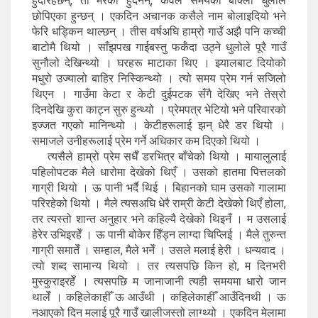
हुँदारहेछन्, ती मरेका हुँदैनन्, केवल समयको बाक्लो धुलोले
छोपिएका हुन्छन् । एकदिन अचानक कसैले नाम बोलाइदियो भने
फेरि धड्किन थाल्छन् । तीस वर्षअघि हाम्रो गाउँ अझै पनि कच्ची
बाटोमै थियो । साँझपख गाईबस्तु फर्कँदा उठ्ने धुलोले पूरै गाउँ
सुनौलो देखिन्थ्यो । घरहरू माटाका थिए । झ्यालबाट दियोको
मधुरो उज्यालो बाहिर निस्किन्थ्यो । त्यो समय प्रेम गर्न सजिलो
थिएन । गाउँमा केटा र केटी दुईपटक सँगै देखिए भने तेस्रो
दिनदेखि कुरा काट्न सुरु हुन्थ्यो । प्रेमपत्र भेटियो भने परिवारको
इज्जत गएको मानिन्थ्यो । केटीहरूलाई झन् धेरै डर थियो ।
समाजले उनीहरूलाई प्रेम गर्ने अधिकार कम दिएको थियो ।
त्यसैले हाम्रो प्रेम सधैँ डरभित्र बाँचेको थियो । मायालुलाई
पहिलोपटक मैले धारोमा देखेको थिएँ । उसको हातमा पित्तलको
गाग्री थियो । ऊ पानी भर्दै थिई । बिहानको घाम उसको गालामा
परिरहेको थियो । मैले त्यसअघि धेरै राम्री केटी देखेको थिएँ होला,
तर त्यस्तो शान्त अनुहार भने कहिल्यै देखेको थिइनँ । म उसलाई
हेरेर उभिइरहेँ । ऊ पानी बोकेर हिँड्न लाग्दा चिप्लिई । मैले तुरुन्त
गाग्री समातेँ । सम्हाल, मैले भनेँ । उसले मलाई हेरी । धन्यवाद ।
त्यो शब्द सामान्य थियो । तर त्यसपछि किन हो, म दिनभरी
मुस्कुराइरहेँ । त्यसपछि म जानाजानी त्यही समयमा धारो जान
थालेँ । कहिलेकाहीँ ऊ आउँथी । कहिलेकाहीँ आउँदिनथी । ऊ
नआएको दिन मलाई पूरै गाउँ खालीजस्तो लाग्थ्यो । एकदिन मेलामा