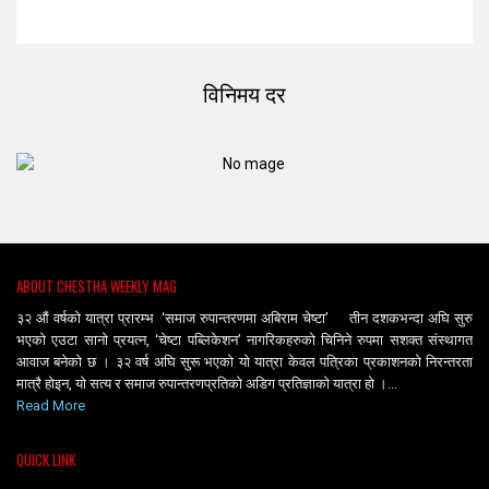
विनिमय दर
ABOUT CHESTHA WEEKLY MAG
३२ औं वर्षको यात्रा प्रारम्भ ‘समाज रुपान्तरणमा अबिराम चेष्टा’ तीन दशकभन्दा अघि सुरु
भएको एउटा सानो प्रयत्न, ‘चेष्टा पब्लिकेशन’ नागरिकहरुको चिनिने रुपमा सशक्त संस्थागत
आवाज बनेको छ । ३२ वर्ष अघि सुरू भएको यो यात्रा केवल पत्रिका प्रकाशनको निरन्तरता
मात्रै होइन, यो सत्य र समाज रुपान्तरणप्रतिको अडिग प्रतिज्ञाको यात्रा हो ।...
Read More
QUICK LINK