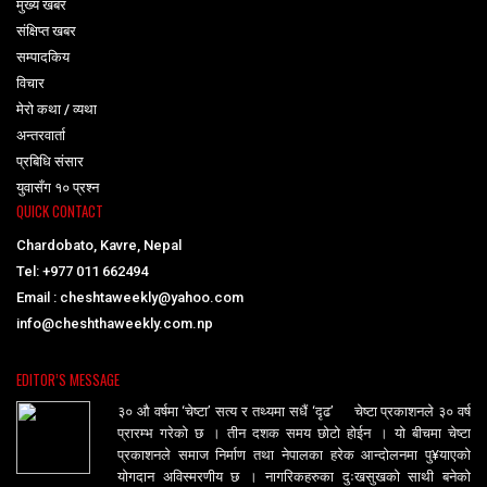
मुख्य खबर
संक्षिप्त खबर
सम्पादकिय
विचार
मेरो कथा / व्यथा
अन्तरवार्ता
प्रबिधि संसार
युवासँग १० प्रश्न
QUICK CONTACT
Chardobato, Kavre, Nepal
Tel: +977 011 662494
Email : cheshtaweekly@yahoo.com
info@cheshthaweekly.com.np
EDITOR’S MESSAGE
३० औ वर्षमा ‘चेष्टा’ सत्य र तथ्यमा सधैं ‘दृढ’ चेष्टा प्रकाशनले ३० वर्ष
प्रारम्भ गरेको छ । तीन दशक समय छोटो होईन । यो बीचमा चेष्टा
प्रकाशनले समाज निर्माण तथा नेपालका हरेक आन्दोलनमा पु¥याएको
योगदान अविस्मरणीय छ । नागरिकहरुका दुःखसुखको साथी बनेको