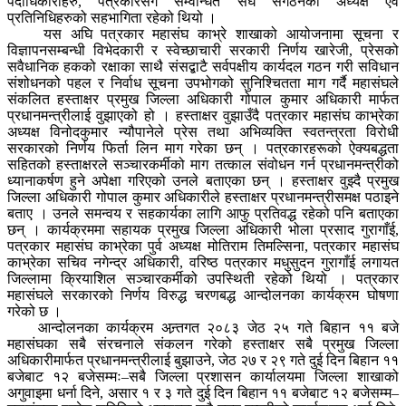
पदाधिकारीहरु, पत्रकारसँग सम्वन्धित संघ संगठनका अध्यक्ष एवं
प्रतिनिधिहरुको सहभागिता रहेको थियो ।
यस अघि पत्रकार महासंघ काभ्रे शाखाको आयोजनामा सूचना र
विज्ञापनसम्बन्धी विभेदकारी र स्वेच्छाचारी सरकारी निर्णय खारेजी, प्रेसको
सवैधानिक हकको रक्षाका साथै संसद्बाटै सर्वपक्षीय कार्यदल गठन गरी सविधान
संशोधनको पहल र निर्वाध सूचना उपभोगको सुनिश्चितता माग गर्दै महासंघले
संकलित हस्ताक्षर प्रमुख जिल्ला अधिकारी गोपाल कुमार अधिकारी मार्फत
प्रधानमन्त्रीलाई वुझाएको हो । हस्ताक्षर वुझाउँदै पत्रकार महासंघ काभ्रेका
अध्यक्ष विनोदकुमार न्यौपानेले प्रेस तथा अभिव्यक्ति स्वतन्त्रता विरोधी
सरकारको निर्णय फिर्ता लिन माग गरेका छन् । पत्रकारहरूको ऐक्यबद्धता
सहितको हस्ताक्षरले सञ्चारकर्मीको माग तत्काल संवोधन गर्न प्रधानमन्त्रीको
ध्यानाकर्षण हुने अपेक्षा गरिएको उनले बताएका छन् । हस्ताक्षर वुझ्दै प्रमुख
जिल्ला अधिकारी गोपाल कुमार अधिकारीले हस्ताक्षर प्रधानमन्त्रीसमक्ष पठाइने
बताए । उनले समन्वय र सहकार्यका लागि आफु प्रतिवद्ध रहेको पनि बताएका
छन् । कार्यक्रममा सहायक प्रमुख जिल्ला अधिकारी भोला प्रसाद गुरागाँई,
पत्रकार महासंघ काभ्रेका पुर्व अध्यक्ष मोतिराम तिमल्सिना, पत्रकार महासंघ
काभ्रेका सचिव नगेन्द्र अधिकारी, वरिष्ठ पत्रकार मधुसुदन गुरागाँई लगायत
जिल्लामा क्रियाशिल सञ्चारकर्मीको उपस्थिती रहेको थियो । पत्रकार
महासंघले सरकारको निर्णय विरुद्ध चरणबद्ध आन्दोलनका कार्यक्रम घोषणा
गरेको छ ।
आन्दोलनका कार्यक्रम अन्र्तगत २०८३ जेठ २५ गते बिहान ११ बजे
महासंघका सबै संरचनाले संकलन गरेको हस्ताक्षर सबै प्रमुख जिल्ला
अधिकारीमार्फत प्रधानमन्त्रीलाई बुझाउने, जेठ २७ र २९ गते दुई दिन बिहान ११
बजेबाट १२ बजेसम्मः–सबै जिल्ला प्रशासन कार्यालयमा जिल्ला शाखाको
अगुवाइमा धर्ना दिने, असार १ र ३ गते दुई दिन बिहान ११ बजेबाट १२ बजेसम्म–