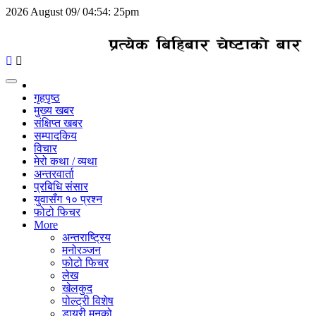
2026 August 09/ 04:54: 25pm
Toggle
navigation
गृहपृष्ठ
मुख्य खबर
संक्षिप्त खबर
सम्पादकिय
विचार
मेरो कथा / व्यथा
अन्तरवार्ता
प्रबिधि संसार
युवासँग १० प्रश्न
फोटो फिचर
More
अन्तराष्ट्रिय
मनोरञ्जन
फोटो फिचर
लेख
खेलकुद
पोल्ट्री विशेष
डायरी मनको