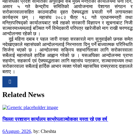
महासंघका प्रदेश समितिको अगुवाइमा सबै मुख्य मन्त्रीको कार्यालयमा धर्ना दिने,
असार ५ गते केन्द्रीय समितिको आयोजनामा पेशागत संगठन र
सरोकारवालासहित काठमाडौंमा वृहत ऐक्यवद्धता ¥याली गर्ने लगायतका
कार्यक्रम छन् । महासंघ २०८२ चैत्र १८ गते प्रधानमन्त्री तथा
मन्त्रिपरिषद्को कार्यालयबाट सबै तहको सरकारी विज्ञापन र सूचनाबाट निजी
सञ्चारमाध्यमलाई बञ्चित गर्ने विभेदकारी परिपत्र खारेजीको माग राखी चरणवद्ध
आन्दोलनमा रहेको छ ।
दुई महिना दबाब र पहल जारी राख्दा सरकारले माग सुनुवाईको छनक समेत
नदेखाएकाले महासंघको आन्दोलनलाई निरन्तरता दिनु पर्ने बाध्यात्मक परिस्थिति
सिर्जना भएको छ । आन्दोलनमा सक्रिय सहभागिताका लागि सरोकारवाला
सबैलाई महासंघले हार्दिक आह्वान गरेको छ । यसअघिका आन्दोलनमा प्राप्त
सहयोग, सहकार्य एवं ऐक्यवद्धताका लागि महासंघ पत्रकार, सञ्चारमाध्यम तथा
सरोकारवाला सबैलाई हार्दिक आभार व्यक्त गरेको महासचिव रामप्रसाद दाहालले
बताए ।
Related News
जिल्ला प्रशासन कार्यालय काभ्रेपलाञ्चोकका यस्ता रहे एक वर्ष
6August- 2026,
by:
Cheshta