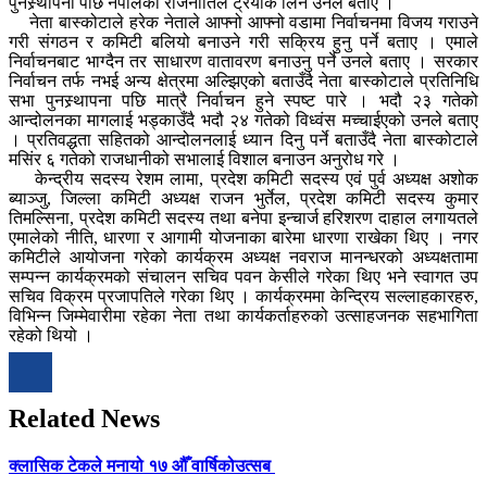
पुनस्र्थापना पछि नेपालको राजनीतिले ट्रयाक लिने उनले बताए ।
नेता बास्कोटाले हरेक नेताले आफ्नो आफ्नो वडामा निर्वाचनमा विजय गराउने
गरी संगठन र कमिटी बलियो बनाउने गरी सक्रिय हुनु पर्ने बताए । एमाले
निर्वाचनबाट भाग्दैन तर साधारण वातावरण बनाउनु पर्ने उनले बताए । सरकार
निर्वाचन तर्फ नभई अन्य क्षेत्रमा अल्झिएको बताउँदै नेता बास्कोटाले प्रतिनिधि
सभा पुनस्र्थापना पछि मात्रै निर्वाचन हुने स्पष्ट पारे । भदौ २३ गतेको
आन्दोलनका मागलाई भड्काउँदै भदौ २४ गतेको विध्वंस मच्चाईएको उनले बताए
। प्रतिवद्धता सहितको आन्दोलनलाई ध्यान दिनु पर्ने बताउँदै नेता बास्कोटाले
मसिंर ६ गतेको राजधानीको सभालाई विशाल बनाउन अनुरोध गरे ।
केन्द्रीय सदस्य रेशम लामा, प्रदेश कमिटी सदस्य एवं पुर्व अध्यक्ष अशोक
ब्याञ्जु, जिल्ला कमिटी अध्यक्ष राजन भुर्तेल, प्रदेश कमिटी सदस्य कुमार
तिमल्सिना, प्रदेश कमिटी सदस्य तथा बनेपा इन्चार्ज हरिशरण दाहाल लगायतले
एमालेको नीति, धारणा र आगामी योजनाका बारेमा धारणा राखेका थिए । नगर
कमिटीले आयोजना गरेको कार्यक्रम अध्यक्ष नवराज मानन्धरको अध्यक्षतामा
सम्पन्न कार्यक्रमको संचालन सचिव पवन केसीले गरेका थिए भने स्वागत उप
सचिव विक्रम प्रजापतिले गरेका थिए । कार्यक्रममा केन्द्रिय सल्लाहकारहरु,
विभिन्न जिम्मेवारीमा रहेका नेता तथा कार्यकर्ताहरुको उत्साहजनक सहभागिता
रहेको थियो ।
Related News
क्लासिक टेकले मनायो १७ औँ वार्षिकोउत्सब