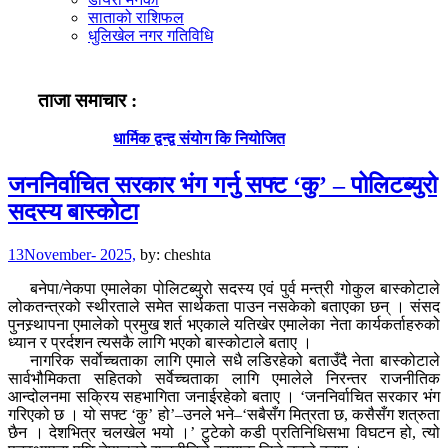
साताको राशिफल
धुलिखेल नगर गतिविधि
ताजा समाचार :
धार्मिक द्वन्द्व संयोग कि नियोजित
जननिर्वाचित सरकार भंग गर्नु सफ्ट ‘कु’ – पोलिटब्युरो
सदस्य बास्कोटा
13November- 2025,
by:
cheshta
बनेपा/नेकपा एमालेका पोलिटब्युरो सदस्य एवं पुर्व मन्त्री गोकुल बास्कोटाले
लोकतन्त्रको स्थीरताले समेत सार्थकता पाउन नसकेको बताएका छन् । संसद
पुनस्र्थापना एमालेको प्रमुख शर्त भएकाले यतिखेर एमालेका नेता कार्यकर्ताहरुको
ध्यान र प्रर्दशन त्यसकै लागि भएको बास्कोटाले बताए ।
नागरिक सर्वाेच्चताका लागि एमाले सधै लडिरहेको बताउँदै नेता बास्कोटाले
सार्वभौमिकता सहितको सर्वेच्चताका लागि एमालेले निरन्तर राजनीतिक
आन्दोलनमा सक्रिय सहभागिता जनाईरहेको बताए । ‘जननिर्वाचित सरकार भंग
गरिएको छ । यो सफ्ट ‘कु’ हो’–उनले भने–‘सबैसँग मित्रता छ, कसैसँग शत्रुता
छैन । देशभित्र चलखेल भयो ।’ टुटेको कडी प्रतिनिधिसभा विघटन हो, त्यो