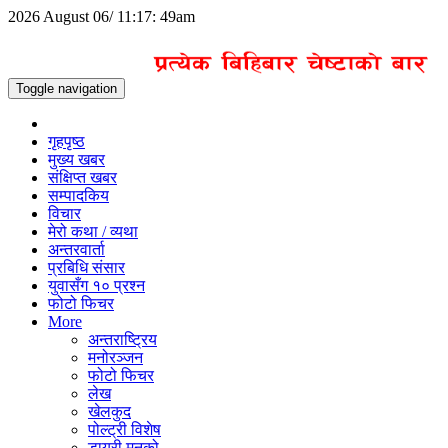
2026 August 06/ 11:17: 49am
Toggle navigation
गृहपृष्ठ
मुख्य खबर
संक्षिप्त खबर
सम्पादकिय
विचार
मेरो कथा / व्यथा
अन्तरवार्ता
प्रबिधि संसार
युवासँग १० प्रश्न
फोटो फिचर
More
अन्तराष्ट्रिय
मनोरञ्जन
फोटो फिचर
लेख
खेलकुद
पोल्ट्री विशेष
डायरी मनको