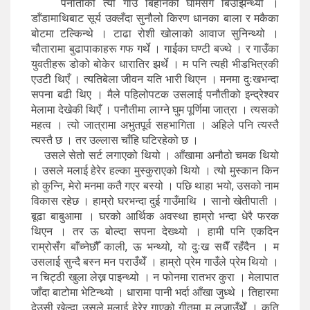
पनौतीको त्यो गाउँ बिहानको घामसँगै बिउँझिन्थ्यो ।
डाँडामाथिबाट सूर्य उक्लँदा सुनौलो किरण धानका बाला र मकैका
बोटमा टल्किन्थे । टाढा रोशी खोलाको आवाज सुनिन्थ्यो ।
चौतारामा बुढापाकाहरू गफ गर्थे । गाईका घण्टी बज्थे । र गाउँका
युवतीहरू डोको बोकेर धारातिर झर्थे । म पनि त्यही भीडभित्रकी
एउटी थिएँ । त्यतिबेला जीवन यति भारी थिएन । मनमा दुःखभन्दा
सपना बढी थिए । मैले पहिलोपटक उसलाई पनौतीको इन्द्रेश्वर
मेलामा देखेकी थिएँ । पनौतीमा लाग्ने घुम पूर्णिमा जात्रा । त्यसको
महत्व । त्यो जात्रामा अभुतपूर्व सहभागिता । अहिले पनि त्यस्तै
त्यस्तै छ । तर उल्लास चाँहि घटिरहेको छ ।
उसले सेतो सर्ट लगाएको थियो । आँखामा अनौठो चमक थियो
। उसले मलाई हेरेर हल्का मुस्कुराएको थियो । त्यो मुस्कान किन
हो कुन्नि, मेरो मनमा कतै गएर बस्यो । पछि थाहा भयो, उसको नाम
विकास रहेछ । हाम्रो घरभन्दा दुई गाउँमाथि । सानो खेतीपाती ।
बूढा बाबुआमा । घरको आर्थिक अवस्था हाम्रो भन्दा धेरै फरक
थिएन । तर ऊ बोल्दा सपना देख्थ्यो । हामी पनि एकदिन
राम्रोसँग बाँच्नेछौँ काली, ऊ भन्थ्यो, यो दुःख सधैँ रहँदैन । म
उसलाई सुन्दै बस्न मन पराउँथेँ । हाम्रो प्रेम गाउँले प्रेम थियो ।
न चिट्ठी खुला लेख्न पाइन्थ्यो । न फोनमा रातभर कुरा । मेलापात
जाँदा बाटोमा भेटिन्थ्यो । धारामा पानी भर्दा आँखा जुध्थे । तिहारमा
देउसी खेल्दा उसले मलाई हेरेर गाएको गीतमा म लजाउँथेँ । कति