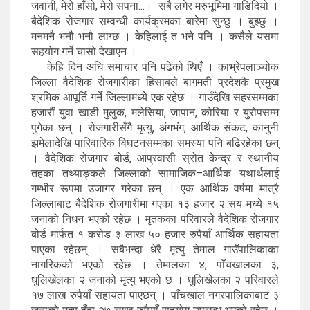
जवानी, मेरो हाँसो, मेरो सपना...। सबै लगेर मरुभूमिमा गाडिदियो ।
बैदेशिक रोजगार सम्वन्धी कार्यक्रमका बारेमा सुन्छु । बुझ्छु ।
मनमनै भनौ भनौ लाग्छ । केहिलाई त भने पनि । कसैले यसमा
सहयोग गर्ने चासो देखाएन ।
केहि दिन अघि समाचार पनि पढेको थिएँ । काभ्रेपलाञ्चोक
जिल्ला वैदेशिक रोजगारीका हिसाबले बागमती प्रदेशकै प्रमुख
श्रमिक आपूर्ति गर्ने जिल्लामध्ये एक रहेछ । गाउँदेखि सहरसम्मका
हजारौं युवा खाडी मुलुक, मलेसिया, जापान, कोरिया र युरोपसम्म
पुगेका छन् । रोजगारीसँगै मृत्यु, अंगभंग, आर्थिक संकट, कानुनी
झमेलादेखि पारिवारिक विघटनसम्मका समस्या पनि बढिरहेका छन्
। वैदेशिक रोजगार बोर्ड, आप्रवासी स्रोत केन्द्र र स्थानीय
तहका तथ्याङ्कले जिल्लाको सामाजिक–आर्थिक यथार्थलाई
गम्भीर रूपमा उजागर गरेका छन् । एक आर्थिक वर्षमा मात्रै
जिल्लाबाट बैदेशिक रोजगारीमा गएका १३ हजार २ सय मध्ये १५
जनाको निधन भएको रहेछ । मृतकका परिवारले वैदेशिक रोजगार
बोर्ड मार्फत १ करोड ३ लाख ५० हजार रुपैयाँ आर्थिक सहायता
पाएका रहेछन् । सबैभन्दा धेरै मृत्यु तेमाल गाउँपालिकाका
नागरिकको भएको रहेछ । तेमालका ४, पाँचखालका ३,
धुलिखेलका २ जनाको मृत्यु भएको छ । धुलिखेलका २ परिवारले
१७ लाख रुपैयाँ सहायता पाएछन् । पाँचखाल नगरपालिकाबाट ३