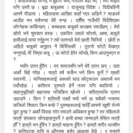
। कहिलेकाहीँ लाग्छ, म बुहारी कम, गोठालो बढी भएँ । मेरो माइती
पनि उस्तै छ । बूढा बाबुआमा । दाजुभाइ विदेश । दिदीबहिनी
आफ्नै पीडामा । महिलाहरू आखिर कहाँ गएर अडिने ? चाडपर्व
आउँदा मन सबैभन्दा धेरै रुन्छ । दशैँमा गाउँभरि विदेशिएका
लोग्नेहरू फर्किन्छन् । बच्चाहरू बाबुको काखमा रमाउँछन् । मेरो
छोरो भने चुपचाप बस्छ । एकदिन उसले सोध्यो, आमा, बाबुले
हामीलाई माया गर्नुहुन्न ? त्यो प्रश्नले मेरो छाती चिरियो । छोरी त
अहिले बाबुको अनुहार नै बिर्सिसकी । पुरानो फोटो देखाएर
भन्नुपर्छ, यी तिम्रा बाबु । ऊ फोटो हेरेर सोध्छे, किन आउनुभएन त
?
मसँग उत्तर हुँदैन । तर समाजसँग भने धेरै उत्तर छन् । उता
अर्को बिहे गरेछ । यत्रो वर्ष फर्केन भने किन कुर्ने ? एक्ली
स्वास्नी...। मानिसहरूलाई अरूको घाउ कोट्याउन असाध्यै मन
पर्दोरहेछ । कतिपय पुरुषले हेर्ने नजर पनि बदलियो ।
सहानुभूतिको बहानामा नजिकिन खोज्ने । चरित्रमाथि प्रश्न
उठाउने । किन ? श्रीमती एक्लै भयो भने ऊ सबैको नजरमा
सजिलो शिकार किन बन्छे ? पुरुषहरूलाई चाहिँ आफ्नो खुशी रोज्ने
छुट हुन्छ ? अर्को विवाह गरेर रमाउने अधिकार हुन्छ ? तर महिलाले
मात्रै संस्कार जोगाइरहनुपर्ने ? हामी बच्चा जन्माउने मेसिन मात्रै
हौँ ? हाम्रो मन हुँदैन ? हाम्रो चाहना हुँदैन ? हाम्रो शरीर थाक्दैन
? कतिपटक राति म आँगनमा बसेर आकाश हेर्छु । र मनमनै