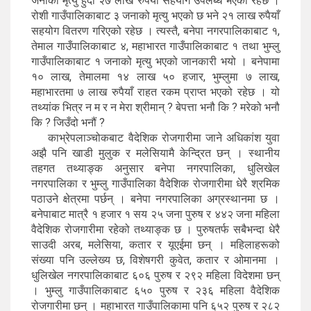
जनाको मृत्यु हुँदा २७ लाख रुपैयाँ सहयोग उपलब्ध भएको रहेछ ।
रोशी गाउँपालिकाबाट ३ जनाको मृत्यु भएको छ भने २१ लाख रुपैयाँ
सहयोग वितरण गरिएको रहेछ । त्यस्तै, बनेपा नगरपालिकाबाट १,
तेमाल गाउँपालिकाबाट ४, महाभारत गाउँपालिकाबाट १ तथा भुम्लु
गाउँपालिकाबाट १ जनाको मृत्यु भएको जानकारी भयो । बनेपामा
१० लाख, तेमालमा १४ लाख ५० हजार, भुम्लुमा ७ लाख,
महाभारतमा ७ लाख रुपैयाँ राहत रकम प्राप्त भएको रहेछ । यो
तथ्यांक भित्र न म र न मेरा श्रीमान् ? बेपत्ता भनौ कि ? मरेको भनौ
कि ? जिउँदो भनौं ?
काभ्रेपलाञ्चोकबाट वैदेशिक रोजगारीमा जाने अधिकांश युवा
अझै पनि खाडी मुलुक र मलेसियामै केन्द्रित छन् । स्थानीय
तहगत तथ्याङ्क अनुसार बनेपा नगरपालिका, धुलिखेल
नगरपालिका र भुम्लु गाउँपालिका वैदेशिक रोजगारीमा धेरै श्रमिक
पठाउने क्षेत्रमा पर्छन् । बनेपा नगरपालिका अग्रस्थानमा छ ।
बनेपाबाट मात्रै १ हजार १ सय २५ जना पुरुष र ४४२ जना महिला
वैदेशिक रोजगारीमा रहेको तथ्याङ्क छ । पुरुषतर्फ सबैभन्दा धेरै
साउदी अरब, मलेसिया, कतार र यूएईमा छन् । महिलाहरूको
संख्या पनि उल्लेख्य छ, विशेषगरी कुवेत, कतार र ओमानमा ।
धुलिखेल नगरपालिकाबाट ६०६ पुरुष र २९२ महिला विदेशमा छन्
। भुम्लु गाउँपालिकाबाट ६५० पुरुष र २३६ महिला वैदेशिक
रोजगारीमा छन् । महाभारत गाउँपालिकामा पनि ६५२ पुरुष र २८२