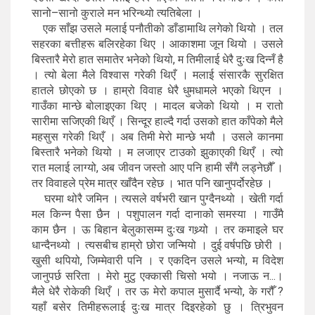
सानो–सानो कुराले मन भरिन्थ्यो त्यतिबेला ।
एक साँझ उसले मलाई पनौतीको डाँडामाथि लगेको थियो । तल
सहरका बत्तीहरू बलिरहेका थिए । आकाशमा जून थियो । उसले
बिस्तारै मेरो हात समातेर भनेको थियो, म तिमीलाई धेरै दुःख दिन्नँ है
। त्यो बेला मैले विश्वास गरेकी थिएँ । मलाई संसारकै सुरक्षित
हातले छोएको छ । हाम्रो विवाह धेरै धुमधामले भएको थिएन ।
गाउँका मान्छे बोलाइएका थिए । मादल बजेको थियो । म रातो
सारीमा सजिएकी थिएँ । सिन्दूर हाल्दै गर्दा उसको हात काँपेको मैले
महसुस गरेकी थिएँ । अब तिमी मेरो मान्छे भयौ । उसले कानमा
बिस्तारै भनेको थियो । म लजाएर टाउको झुकाएकी थिएँ । त्यो
रात मलाई लाग्यो, अब जीवन जस्तो आए पनि हामी सँगै लड्नेछौँ ।
तर विवाहले प्रेम मात्र खाँदैन रहेछ । भात पनि खानुपर्दोरहेछ ।
घरमा थोरै जमिन । त्यसले वर्षभरी खान पुग्दैनथ्यो । खेती गर्दा
मल किन्न पैसा छैन । पशुपालन गर्दा दानाको समस्या । गाउँमै
काम छैन । ऊ बिहान बेलुकासम्म दुःख गथ्र्यो । तर कमाइले घर
धान्दैनथ्यो । त्यसबीच हाम्रो छोरा जन्मियो । दुई वर्षपछि छोरी ।
खुसी थपियो, जिम्मेवारी पनि । र एकदिन उसले भन्यो, म विदेश
जानुपर्छ सरिता । मेरो मुटु एक्कासी चिसो भयो । नजाऊ न...।
मैले धेरै रोकेकी थिएँ । तर ऊ मेरो कपाल मुसार्दै भन्यो, के गरौँ ?
यहाँ बसेर तिमीहरूलाई दुःख मात्र दिइरहेको छु । त्रिभुवन