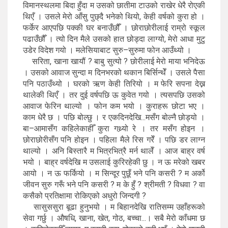
विमानस्थलमा बिदा हुँदा म उसको छातीमा टाउको राखेर धेरै रोएकी
थिएँ । उसले मेरो आँसु पुछ्दै भनेको थियो, केही वर्षको कुरा हो ।
फर्केर आएपछि पक्की घर बनाउँछौँ । छोराछोरीलाई राम्रो स्कूल
पढाउँछौँ । त्यो दिन मैले उसको हात छोड्दा लाग्यो, मेरो आधा मुटु
उडेर विदेश गयो । मलेसियाबाट सुरु–सुरुमा फोन आउँथ्यो ।
सरिता, खाना खायौं ? बाबु सुत्यो ? छोरीलाई मेरो माया भनिदेऊ
। उसको आवाज सुन्दा म दिनभरको थकान बिर्सिन्थेँ । उसले पैसा
पनि पठाउँथ्यो । घरको ऋण केही तिरियो । म फेरि सपना देख्न
थालेकी थिएँ । तर दुई वर्षपछि ऊ कुवेत गयो । त्यसपछि उसको
आवाज फेरिन थाल्यो । फोन कम भयो । कुराहरू छोटा भए ।
काम धेरै छ । पछि बोल्छु । र एकदिनदेखि...मसँग बोल्नै छोड्यो ।
बा–आमासँग कहिलेकाहीँ कुरा गथ्र्यो रे । तर मसँग होइन ।
छोराछोरीसँग पनि होइन । पहिला मैले रिस गरेँ । पछि डर लाग्न
थाल्यो । अनि बिस्तारै म भित्रभित्रै मर्न थालेँ । आज बाह्र वर्ष
भयो । बाह्र वर्षदेखि म उसलाई कुरिरहेकी छु । न ऊ मरेको खबर
आयो । न ऊ फर्कियो । म सिन्दूर पुछूँ भने पनि कसरी ? म अर्को
जीवन सुरु गरूँ भने पनि कसरी ? म के हुँ ? श्रीमती ? विधवा ? वा
कसैको प्रतिक्षामा रोकिएको अधुरो जिन्दगी ?
सासुससुरा बूढा हुनुभयो । म बिहानदेखि रातिसम्म उहाँहरूको
सेवा गर्छु । औषधि, खाना, खेत, गोठ, बच्चा...। सबै मेरो काँधमा छ