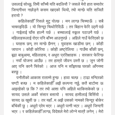
उसलाई सोध्छु, तिमी साँच्चै यति बदलियौ ? जसले मेरो हात समातेर
जिन्दगीभर नछोड्ने कसम खाएको थियो, त्यो मान्छे यति सजिलै
हरायो ?
कहिलेकाहीँ रिसले मुटु पोल्छ । मन लाग्छ चिच्याऊँ । सबै
भत्काइदिऊँ । यो सिन्दूर चिथोरिदिऊँ । तर बिहान फेरि उठ्नै पर्छ
। गाईलाई घाँस हाल्नै पर्छ । बच्चालाई स्कूल पठाउनै पर्छ ।
महिलाहरूलाई रोएर पनि बाँच्न आउनुपर्छ । अहिले गाउँ फेरिएको छ
। घरहरू छन्, तर मान्छे छैनन् । युवाहरू खाडीमा छन् । कोही
जापान । कोही कोरिया । कोही अष्ट्रेलिया । गाउँमा बाँकी छन्,
बूढा बाबुआमा, महिलाहरू, र अधुरा प्रतिक्षाहरू । सरकार फेरिन्छ
। नयाँ योजना आउँछ । तर हाम्रो जीवन उस्तै छ । जुन जोगी
आए पनि कानै चिरेको । आज पनि म साँझपख घरको आँगनमा
बस्छु ।
पनौतीको आकाश राताम्मे हुन्छ । हावा चल्छ । टाढा मन्दिरको
घण्टी बज्छ । म कहिलेकाहीँ अझै कल्पना गर्छु, कतै बाटोमा ऊ
आइरहेको छ कि ? तर त्यो आशा पनि अहिले थाकिसकेको छ ।
सायद उसले अर्को संसार बसायो । सायद हामीलाई बिर्सियो ।
सायद ऊ खुसी छ । तर यहाँ...म अझै उसको नामको सिन्दूर बोकेर
बाँचेकी छु । अधुरो प्रेम भएर । अधुरो पत्नी भएर । अधुरो जिन्दगी
भएर । र कहिलेकाहीँ लाग्छ, विदेशले मेरो लोग्ने मात्रै लगेन् । मेरो