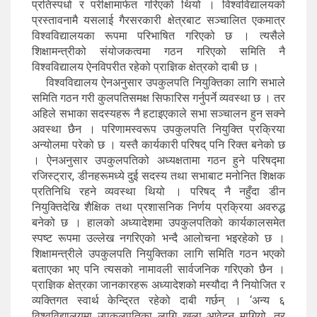
प्रतिस्पर्धा र परीक्षामार्फत गरिएको थियो । विश्वविद्यालयको
प्रस्तावनामै यसलाई गैरसरकारी क्षेत्रबाट सञ्चालित एकमात्र
विश्वविद्यालयका रूपमा परिभाषित गरिएको छ । त्यसैले
शिक्षामन्त्रीको संयोजकत्वमा गठन गरिएको समिति नै
विश्वविद्यालय ऐनविपरीत रहेको प्राज्ञिक क्षेत्रको दाबी छ ।
विश्वविद्यालय ऐनअनुसार उपकुलपति नियुक्तिका लागि सभाले
समिति गठन गरी कुलपतिसमक्ष सिफारिस गर्नुपर्ने व्यवस्था छ । तर
अहिले सभाका सदस्यहरू नै हटाइएकाले सभा सञ्चालन हुन सक्ने
अवस्था छैन । परिणामस्वरूप उपकुलपति नियुक्ति प्रक्रिया
अन्योलमा परेको छ । यस्तै कार्यकारी परिषद् पनि रिक्त बनेको छ
। ऐनअनुसार उपकुलपतिको अध्यक्षतामा गठन हुने परिषद्मा
रजिस्ट्रार, डीनहरूमध्ये दुई सदस्य तथा सभाबाट मनोनित शिक्षक
प्रतिनिधि रहने व्यवस्था थियो । परिषद् नै नहुँदा डीन
नियुक्तिदेखि शैक्षिक तथा प्रशासनिक निर्णय प्रक्रिया अवरुद्ध
बनेको छ । हालको अध्यादेशमा उपकुलपतिको कार्यकालसमेत
स्पष्ट रूपमा उल्लेख नगरिएको भन्दै आलोचना भइरहेको छ ।
शिक्षामन्त्रीले उपकुलपति नियुक्तिका लागि समिति गठन भएको
बताएका भए पनि त्यसको नामावली सार्वजनिक गरिएको छैन ।
प्राज्ञिक क्षेत्रका जानकारहरू अध्यादेशको मस्यौदा नै नियोजित र
व्यक्तिगत स्वार्थ केन्द्रित रहेको दाबी गर्छन् । ‘अन्य ६
विश्वविद्यालयमा उपकुलपतिका लागि खुला आवेदन मागियो, तर