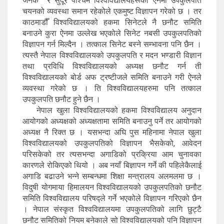
जनक र सुदूर पश्चिम विश्वविद्यालयहरूको ऐनमा उपकुलपति
चयनको व्यवस्था समान रहेकोले एकमुष्ट विज्ञापन गरेको छ । तर
काठमाडौँ विश्वविद्यालयको हकमा सिनेटले नै छनौट समिति
बनाउने कुरा ऐनमा उल्लेख भएकोले सिनेट नबसी उपकुलपतिको
विज्ञापन गर्न मिल्दैन । तत्काल सिनेट बस्ने सम्भावना पनि छैन ।
त्यस्तै नेपाल विश्वविद्यालयको उपकुलपति र मदन भण्डारी विज्ञान
तथा प्रविधि विश्वविद्यालयको अध्यक्ष छनौट गर्न ती
विश्वविद्यालयको बोर्ड अफ ट्रष्टीजले समिति बनाउने गरी ऐनले
व्यवस्था गरेको छ । ति विश्वविद्यालयहरुमा पनि तत्काल
उपकुलपति छनौट हुने छैन ।
नेपाल खुला विश्वविद्यालयको हकमा विश्वविद्यालय अनुदान
आयोगको अध्यक्षको अध्यक्षतामा समिति बनाउनु पर्ने तर आयोगको
अध्यक्ष नै रिक्त छ । यसभन्दा अघि पुस महिनामा नेपाल खुला
विश्वविद्यालयको उपकुलपतिको विज्ञापन भैसकेको, आवेदन
परिसकेको तर त्यसभन्दा अगाडिको प्रक्रिया आम चुनावका
कारणले रोकिएको थियो । अब नयाँ बिज्ञापन गर्ने की पहिलेकैलाई
अगाडि बढाउने भन्ने सम्बन्धमा शिक्षा मन्त्रालय अलमलमा छ ।
विदुषी योगमाया हिमालयन विश्वविद्यालयको उपकुलपतिको छनौट
समिति विश्वविद्यालय परिषद्ले गर्ने भएकोले विज्ञापन गरिएको छैन
। नेपाल संस्कृत विश्वविद्यालयमा उपकुलपतिको लागि छुट्टै
छनौट समितिको नियम बनेकाले सो विश्वविद्यालयको पनि विज्ञापन